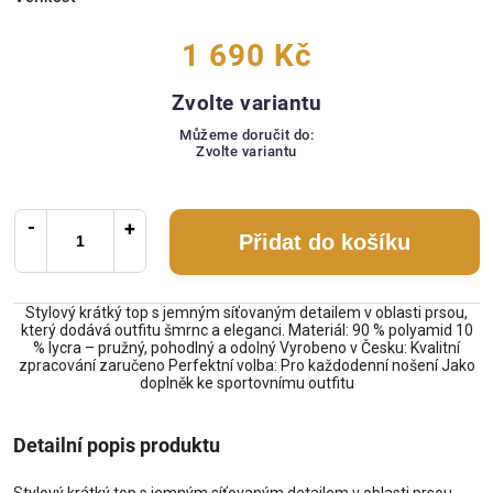
1 690 Kč
Zvolte variantu
Můžeme doručit do:
Zvolte variantu
Přidat do košíku
Stylový krátký top s jemným síťovaným detailem v oblasti prsou,
který dodává outfitu šmrnc a eleganci. Materiál: 90 % polyamid 10
% lycra – pružný, pohodlný a odolný Vyrobeno v Česku: Kvalitní
zpracování zaručeno Perfektní volba: Pro každodenní nošení Jako
doplněk ke sportovnímu outfitu
Detailní popis produktu
Stylový krátký top s jemným síťovaným detailem v oblasti prsou,