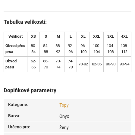
Tabulka velikostí:
Velikost
XS
S
M
L
XL
XXL
3XL
4XL
Obvod přes
80-
84-
88-
92-
96-
100-
104-
108-
prsa
84
88
92
96
100
104
108
112
Obvod
62-
66-
70-
74-
78-82
82-86
86-90
90-94
pasu
66
70
74
78
Doplňkové parametry
Kategorie
:
Topy
Barva
:
Onyx
Určeno pro
:
Ženy