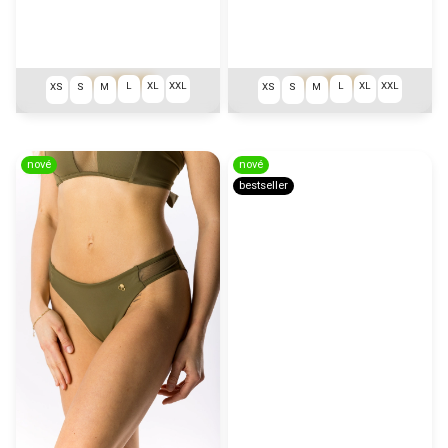
1 290 Kč
1 290 Kč
od
od
L
XL
XXL
L
XL
XXL
XS
S
M
XS
S
M
nové
nové
bestseller