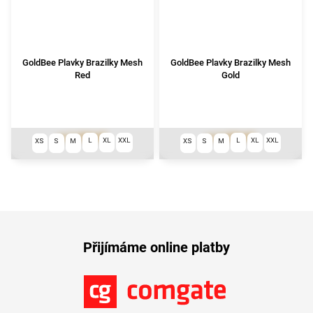
GoldBee Plavky Brazilky Mesh
GoldBee Plavky Brazilky Mesh
Red
Gold
1 290 Kč
1 290 Kč
od
od
L
XL
XXL
L
XL
XXL
XS
S
M
XS
S
M
Přijímáme online platby