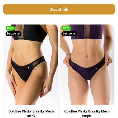
Otevřít filtr
nové
nové
bestseller
bestseller
GoldBee Plavky Brazilky Mesh
GoldBee Plavky Brazilky Mesh
Black
Purple