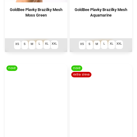
GoldBee Plavky Brazilky Mesh
GoldBee Plavky Brazilky Mesh
Moss Green
Aquamarine
1 290 Kč
1 290 Kč
od
od
L
XL
XXL
L
XL
XXL
XS
S
M
XS
S
M
nové
nové
extra sleva