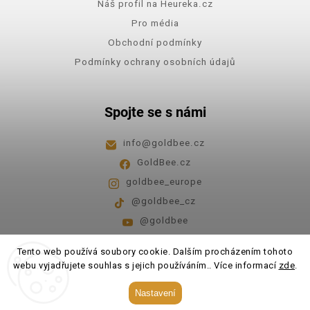
Náš profil na Heureka.cz
Pro média
Obchodní podmínky
Podmínky ochrany osobních údajů
Spojte se s námi
info
@
goldbee.cz
GoldBee.cz
goldbee_europe
@goldbee_cz
@goldbee
Pondělí - pátek
8:00-14:00
Tento web používá soubory cookie. Dalším procházením tohoto
webu vyjadřujete souhlas s jejich používáním.. Více informací
zde
.
Copyright 2026
GoldBee
. Všechna práva vyhrazena.
Nastavení
Upravit nastavení cookies