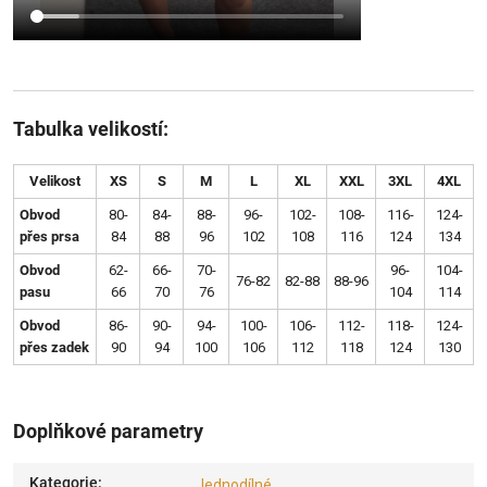
Tabulka velikostí:
Velikost
XS
S
M
L
XL
XXL
3XL
4XL
Obvod
80-
84-
88-
96-
102-
108-
116-
124-
přes prsa
84
88
96
102
108
116
124
134
Obvod
62-
66-
70-
96-
104-
76-82
82-88
88-96
pasu
66
70
76
104
114
Obvod
86-
90-
94-
100-
106-
112-
118-
124-
přes zadek
90
94
100
106
112
118
124
130
Doplňkové parametry
Kategorie
:
Jednodílné