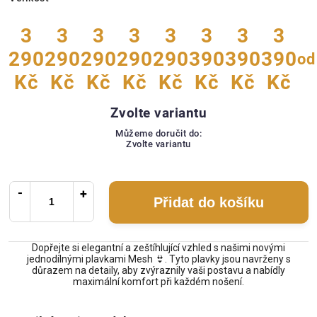
3
3
3
3
3
3
3
3
290
290
290
290
290
390
390
390
od
Kč
Kč
Kč
Kč
Kč
Kč
Kč
Kč
Zvolte variantu
Můžeme doručit do:
Zvolte variantu
Přidat do košíku
Dopřejte si elegantní a zeštíhlující vzhled s našimi novými
jednodílnými plavkami Mesh 👙. Tyto plavky jsou navrženy s
důrazem na detaily, aby zvýraznily vaši postavu a nabídly
maximální komfort při každém nošení.