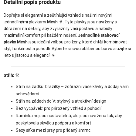
Detailní popis produktu
Dopřejte si elegantní a zeštíhlující vzhled s našimi novými
jednodílnými plavkami
Mesh
👙
. Tyto plavky jsou navrženy s
důrazem na detaily, aby zvýraznily vaši postavu a nabídly
maximální komfort při každém nošení.
Jednodílné stahovací
plavky Mesh
jsou ideální volbou pro ženy, které chtějí kombinovat
styl, funkčnost a pohodlí. Vyberte si svou oblíbenou barvu a užijte si
léto s jistotou a elegancí!
☀
Střih:
👗
Střih na zadku: brazilky – zdůrazní vaše křivky a dodají vám
sebevědomí
Střih na zádech do V: stylový a atraktivní design
Bez vycpávek: pro přirozený vzhled a pohodlí
Ramínka nejsou nastavitelná, ale jsou navržena tak, aby
poskytovala skvělou podporu a komfort
Sexy síťka mezi prsy pro přidaný šmrnc