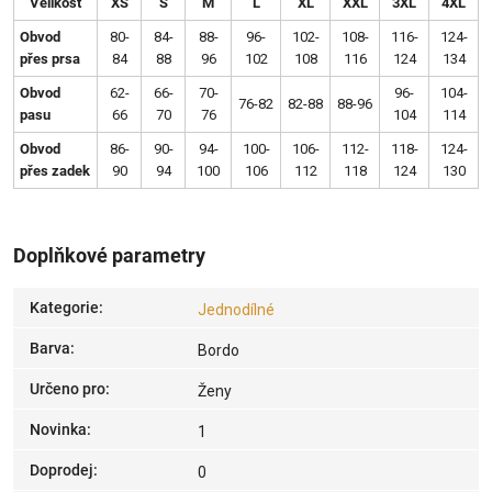
Velikost
XS
S
M
L
XL
XXL
3XL
4XL
Obvod
80-
84-
88-
96-
102-
108-
116-
124-
přes prsa
84
88
96
102
108
116
124
134
Obvod
62-
66-
70-
96-
104-
76-82
82-88
88-96
pasu
66
70
76
104
114
Obvod
86-
90-
94-
100-
106-
112-
118-
124-
přes zadek
90
94
100
106
112
118
124
130
Doplňkové parametry
Kategorie
:
Jednodílné
Barva
:
Bordo
Určeno pro
:
Ženy
Novinka
:
1
Doprodej
:
0