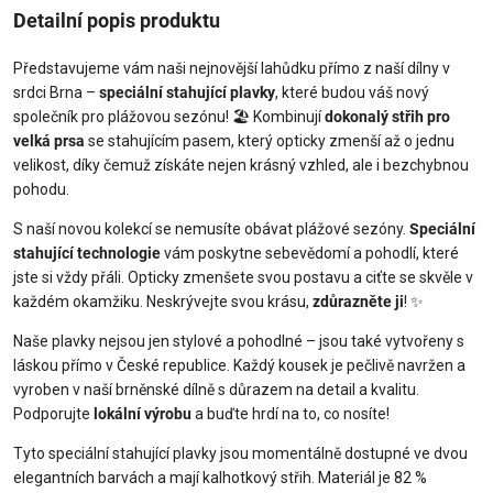
Detailní popis produktu
Představujeme vám naši nejnovější lahůdku přímo z naší dílny v
srdci Brna –
speciální stahující plavky
, které budou váš nový
společník pro plážovou sezónu! 🏖️ Kombinují
dokonalý střih pro
velká prsa
se stahujícím pasem, který opticky zmenší až o jednu
velikost, díky čemuž získáte nejen krásný vzhled, ale i bezchybnou
pohodu.
S naší novou kolekcí se nemusíte obávat plážové sezóny.
Speciální
stahující technologie
vám poskytne sebevědomí a pohodlí, které
jste si vždy přáli. Opticky zmenšete svou postavu a ciťte se skvěle v
každém okamžiku. Neskrývejte svou krásu,
zdůrazněte ji
! ✨
Naše plavky nejsou jen stylové a pohodlné – jsou také vytvořeny s
láskou přímo v České republice. Každý kousek je pečlivě navržen a
vyroben v naší brněnské dílně s důrazem na detail a kvalitu.
Podporujte
lokální výrobu
a buďte hrdí na to, co nosíte!
Tyto speciální stahující plavky jsou momentálně dostupné ve dvou
elegantních barvách a mají kalhotkový střih. Materiál je 82 %