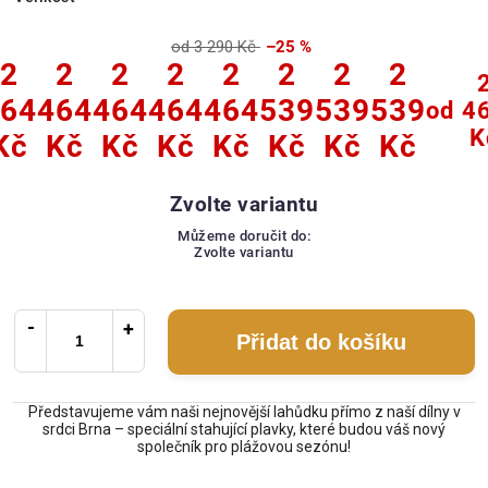
od 3 290 Kč
–25 %
2
2
2
2
2
2
2
2
64
464
464
464
464
539
539
539
od
4
K
Kč
Kč
Kč
Kč
Kč
Kč
Kč
Kč
Zvolte variantu
Můžeme doručit do:
Zvolte variantu
Přidat do košíku
Představujeme vám naši nejnovější lahůdku přímo z naší dílny v
srdci Brna – speciální stahující plavky, které budou váš nový
společník pro plážovou sezónu!