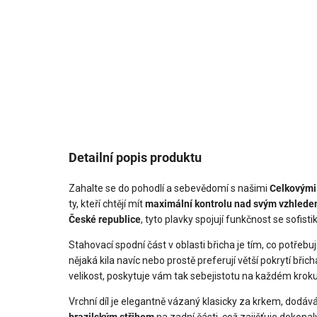
Detailní popis produktu
Zahalte se do pohodlí a sebevědomí s našimi
Celkovými
ty, kteří chtějí mít
maximální kontrolu nad svým vzhled
České republice
, tyto plavky spojují funkčnost se sofi
Stahovací spodní část v oblasti břicha je tím, co potřebu
nějaká kila navíc nebo prostě preferují větší pokrytí bři
velikost, poskytuje vám tak sebejistotu na každém kroku
Vrchní díl je elegantně vázaný klasicky za krkem, dodáv
brazilským střihem
na zadní části, což zajišťuje dokonalý