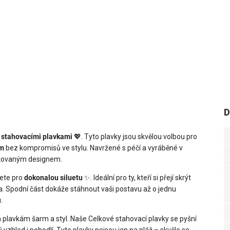
D
 stahovacími plavkami
💖. Tyto plavky jsou skvělou volbou pro
em
bez kompromisů ve stylu. Navržené s péčí a vyráběné v
stikovaným designem.
jete pro
dokonalou siluetu
✨. Ideální pro ty, kteří si přejí skrýt
cha. Spodní část dokáže stáhnout vaši postavu až o jednu
.
á plavkám šarm a styl. Naše Celkové stahovací plavky se pyšní
 vzhled i pohodlí. Tyto plavky nejsou jen na pláž – skvěle se