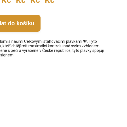
Kč
Kč
Kč
Kč
dat do košíku
domí s našimi Celkovými stahovacími plavkami 💖. Tyto
ty, kteří chtějí mít maximální kontrolu nad svým vzhledem
né s péčí a vyráběné v České republice, tyto plavky spojují
esignem.