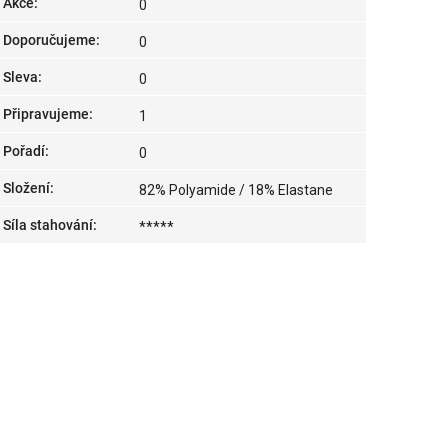
Akce
:
0
Doporučujeme
:
0
Sleva
:
0
Připravujeme
:
1
Pořadí
:
0
Složení
:
82% Polyamide / 18% Elastane
Síla stahování
:
*****