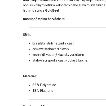
hodí i k volným letním kalhotám nebo sukním, ideální na
letnímu stylu s
GoldBee
!
Dostupné v plno barvách!
🎨
Střih:
brazilský střih na zadní části
celkové stahovací plavky
vrchní díl vázaný klasicky za krkem
stahovací spodní část v oblasti břicha
Materiál:
82 % Polyamide
18 % Elastane