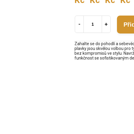
Kč
Kč
Kč
Kč
Při
Zahalte se do pohodlí a sebevě
plavky jsou skvělou volbou pro 
bez kompromisů ve stylu. Navrže
funkčnost se sofistikovaným d