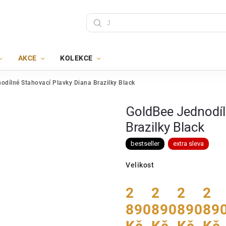
AKCE
KOLEKCE
odílné Stahovací Plavky Diana Brazilky Black
GoldBee Jednodíl
Brazilky Black
bestseller
extra sleva
Velikost
2
2
2
2
890
890
890
89