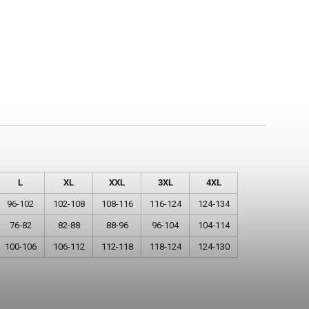
L
XL
XXL
3XL
4XL
96-102
102-108
108-116
116-124
124-134
76-82
82-88
88-96
96-104
104-114
100-106
106-112
112-118
118-124
124-130