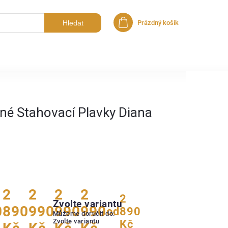
Hledat
Prázdný košík
Nákupní košík
né Stahovací Plavky Diana
2
2
2
2
2
Zvolte variantu
0
890
990
990
990
od
890
Můžeme doručit do:
Zvolte variantu
Kč