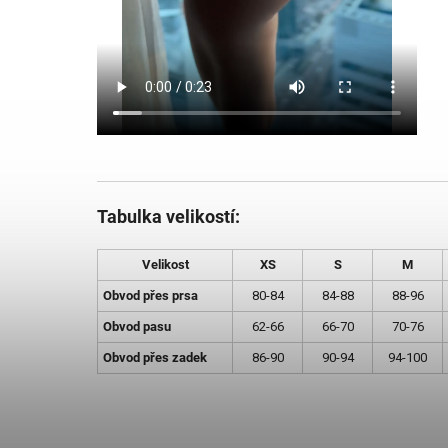
Tabulka velikostí:
Velikost
XS
S
M
Obvod přes prsa
80-84
84-88
88-96
Obvod pasu
62-66
66-70
70-76
Obvod přes zadek
86-90
90-94
94-100