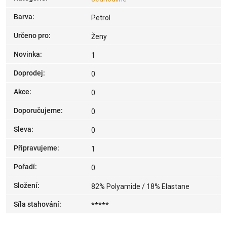
Barva
:
Petrol
Určeno pro
:
Ženy
Novinka
:
1
Doprodej
:
0
Akce
:
0
Doporučujeme
:
0
Sleva
:
0
Připravujeme
:
1
Pořadí
:
0
Složení
:
82% Polyamide / 18% Elastane
Síla stahování
:
*****