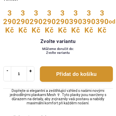
3
3
3
3
3
3
3
3
290
290
290
290
290
390
390
390
od
Kč
Kč
Kč
Kč
Kč
Kč
Kč
Kč
Zvolte variantu
Můžeme doručit do:
Zvolte variantu
Přidat do košíku
Dopřejte si elegantní a zeštíhlující vzhled s našimi novými
jednodílnými plavkami Mesh 👙. Tyto plavky jsou navrženy s
důrazem na detaily, aby zvýraznily vaši postavu a nabídly
maximální komfort při každém nošení.