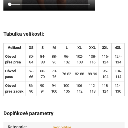
Tabulka velikostí:
Velikost
XS
S
M
L
XL
XXL
3XL
4XL
Obvod
80-
84-
88-
96-
102-
108-
116-
124-
přes prsa
84
88
96
102
108
116
124
134
Obvod
62-
66-
70-
96-
104-
76-82
82-88
88-96
pasu
66
70
76
104
114
Obvod
86-
90-
94-
100-
106-
112-
118-
124-
přes zadek
90
94
100
106
112
118
124
130
Doplňkové parametry
Kategorie
:
Jednodílné