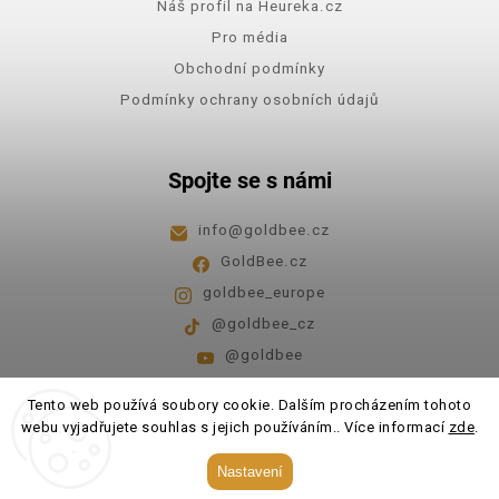
Náš profil na Heureka.cz
Pro média
Obchodní podmínky
Podmínky ochrany osobních údajů
Spojte se s námi
info
@
goldbee.cz
GoldBee.cz
goldbee_europe
@goldbee_cz
@goldbee
Pondělí - pátek
8:00-14:00
Tento web používá soubory cookie. Dalším procházením tohoto
webu vyjadřujete souhlas s jejich používáním.. Více informací
zde
.
Copyright 2026
GoldBee
. Všechna práva vyhrazena.
Nastavení
Upravit nastavení cookies