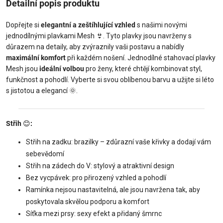
Detailní popis produktu
Dopřejte si
elegantní a zeštíhlující vzhled
s našimi novými
jednodílnými plavkami Mesh
👙
. Tyto plavky jsou navrženy s
důrazem na detaily, aby zvýraznily vaši postavu a nabídly
maximální komfort
při každém nošení. Jednodílné stahovací plavky
Mesh jsou
ideální volbou
pro ženy, které chtějí kombinovat styl,
funkčnost a pohodlí. Vyberte si svou oblíbenou barvu a užijte si léto
s jistotou a elegancí
🌞
.
Střih
😊
:
Střih na zadku: brazilky – zdůrazní vaše křivky a dodají vám
sebevědomí
Střih na zádech do V: stylový a atraktivní design
Bez vycpávek: pro přirozený vzhled a pohodlí
Ramínka nejsou nastavitelná, ale jsou navržena tak, aby
poskytovala skvělou podporu a komfort
Síťka mezi prsy: sexy efekt a přidaný šmrnc