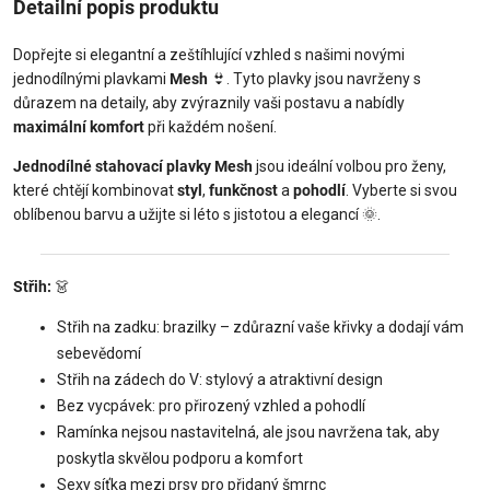
Detailní popis produktu
Dopřejte si elegantní a zeštíhlující vzhled s našimi novými
jednodílnými plavkami
Mesh
👙
. Tyto plavky jsou navrženy s
důrazem na detaily, aby zvýraznily vaši postavu a nabídly
maximální komfort
při každém nošení.
Jednodílné stahovací plavky Mesh
jsou ideální volbou pro ženy,
které chtějí kombinovat
styl
,
funkčnost
a
pohodlí
. Vyberte si svou
oblíbenou barvu a užijte si léto s jistotou a elegancí
🌞
.
Střih:
👗
Střih na zadku: brazilky – zdůrazní vaše křivky a dodají vám
sebevědomí
Střih na zádech do V: stylový a atraktivní design
Bez vycpávek: pro přirozený vzhled a pohodlí
Ramínka nejsou nastavitelná, ale jsou navržena tak, aby
poskytla skvělou podporu a komfort
Sexy síťka mezi prsy pro přidaný šmrnc