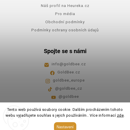
Náš profil na Heureka.cz
Pro média
Obchodní podmínky
Podmínky ochrany osobních údajů
Spojte se s námi
info
@
goldbee.cz
GoldBee.cz
goldbee_europe
@goldbee_cz
@goldbee
Pondělí - pátek
8:00-14:00
Tento web používá soubory cookie. Dalším procházením tohoto
webu vyjadřujete souhlas s jejich používáním.. Více informací
zde
.
Copyright 2026
GoldBee
. Všechna práva vyhrazena.
Nastavení