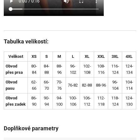
Tabulka velikostí:
Velikost
XS
S
M
L
XL
XXL
3XL
4XL
Obvod
80-
84-
88-
96-
102-
108-
116-
124-
přes prsa
84
88
96
102
108
116
124
134
Obvod
62-
66-
70-
96-
104-
76-82
82-88
88-96
pasu
66
70
76
104
114
Obvod
86-
90-
94-
100-
106-
112-
118-
124-
přes zadek
90
94
100
106
112
118
124
130
Doplňkové parametry