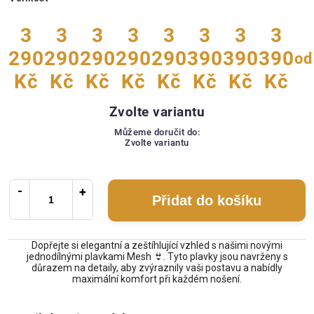
3
3
3
3
3
3
3
3
290
290
290
290
290
390
390
390
od
Kč
Kč
Kč
Kč
Kč
Kč
Kč
Kč
Zvolte variantu
Můžeme doručit do:
Zvolte variantu
Přidat do košíku
Dopřejte si elegantní a zeštíhlující vzhled s našimi novými
jednodílnými plavkami Mesh 👙. Tyto plavky jsou navrženy s
důrazem na detaily, aby zvýraznily vaši postavu a nabídly
maximální komfort při každém nošení.