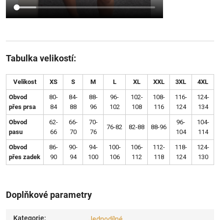
Tabulka velikostí:
Velikost
XS
S
M
L
XL
XXL
3XL
4XL
Obvod
80-
84-
88-
96-
102-
108-
116-
124-
přes prsa
84
88
96
102
108
116
124
134
Obvod
62-
66-
70-
96-
104-
76-82
82-88
88-96
pasu
66
70
76
104
114
Obvod
86-
90-
94-
100-
106-
112-
118-
124-
přes zadek
90
94
100
106
112
118
124
130
Doplňkové parametry
Kategorie
:
Jednodílné