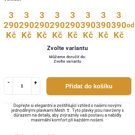
3
3
3
3
3
3
3
3
290
290
290
290
290
390
390
390
od
Kč
Kč
Kč
Kč
Kč
Kč
Kč
Kč
Zvolte variantu
Můžeme doručit do:
Zvolte variantu
Přidat do košíku
Dopřejte si elegantní a zeštíhlující vzhled s našimi novými
jednodílnými plavkami Mesh 👙. Tyto plavky jsou navrženy s
důrazem na detaily, aby zvýraznily vaši postavu a nabídly
maximální komfort při každém nošení.