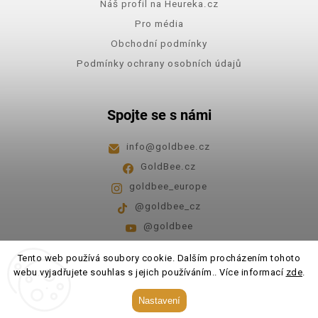
Náš profil na Heureka.cz
Pro média
Obchodní podmínky
Podmínky ochrany osobních údajů
Spojte se s námi
info
@
goldbee.cz
GoldBee.cz
goldbee_europe
@goldbee_cz
@goldbee
Pondělí - pátek
8:00-14:00
Tento web používá soubory cookie. Dalším procházením tohoto
webu vyjadřujete souhlas s jejich používáním.. Více informací
zde
.
Copyright 2026
GoldBee
. Všechna práva vyhrazena.
Nastavení
Upravit nastavení cookies