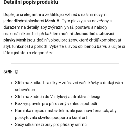
Detailní popis produktu
Dopřejte si elegantní a zeštíhlující vzhled s našimi novými
jednodílnými plavkami
Mesh
👙
. Tyto plavky jsou navrženy s
důrazem na detaily, aby zvýraznily vaši postavu a nabídly
maximální komfort při každém nošení.
Jednodílné stahovací
plavky Mesh
jsou ideální volbou pro ženy, které chtějí kombinovat
styl, funkčnost a pohodlí. Vyberte si svou oblíbenou barvu a užijte si
léto s jistotou a elegancí!
☀
Střih:
👗
Střih na zadku: brazilky – zdůrazní vaše křivky a dodají vám
sebevědomí
Střih na zádech do V: stylový a atraktivní design
Bez vycpávek: pro přirozený vzhled a pohodlí
Ramínka nejsou nastavitelná, ale jsou navržena tak, aby
poskytovala skvělou podporu a komfort
Sexy síťka mezi prsy pro přidaný šmrnc