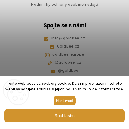
Podmínky ochrany osobních údajů
Spojte se s námi
info
@
goldbee.cz
GoldBee.cz
goldbee_europe
@goldbee_cz
@goldbee
Pondělí - pátek
8:00-14:00
Tento web používá soubory cookie. Dalším procházením tohoto
webu vyjadřujete souhlas s jejich používáním.. Více informací
zde
.
Copyright 2026
GoldBee
. Všechna práva vyhrazena.
Nastavení
Upravit nastavení cookies
Souhlasím
Vytvořil
Shoptet
| Design
Shoptak.cz.