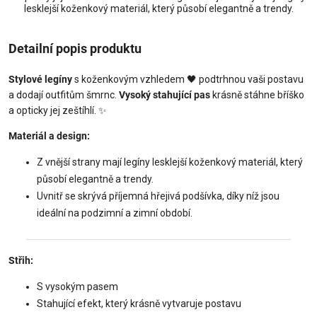
lesklejší koženkový materiál, který působí elegantně a trendy.
Detailní popis produktu
Stylové legíny
s koženkovým vzhledem 🖤 podtrhnou vaši postavu
a dodají outfitům šmrnc.
Vysoký stahující pas
krásně stáhne bříško
a opticky jej zeštíhlí. ✨
Materiál a design:
Z vnější strany mají legíny lesklejší koženkový materiál, který
působí elegantně a trendy.
Uvnitř se skrývá příjemná hřejivá podšívka, díky níž jsou
ideální na podzimní a zimní období.
Střih:
S vysokým pasem
Stahující efekt, který krásně vytvaruje postavu