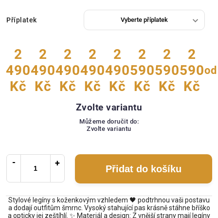
Příplatek
2
2
2
2
2
2
2
2
490
490
490
490
490
590
590
590
od
Kč
Kč
Kč
Kč
Kč
Kč
Kč
Kč
Zvolte variantu
Můžeme doručit do:
Zvolte variantu
Přidat do košíku
Stylové legíny s koženkovým vzhledem 🖤 podtrhnou vaši postavu
a dodají outfitům šmrnc. Vysoký stahující pas krásně stáhne bříško
a opticky jej zeštíhlí. ✨ Materiál a design: Z vnější strany mají legíny