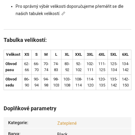
Pro správný výběr velikosti doporučujeme přeměřit se dle
našich tabulek velikostí. 📏
Tabulka velikostí:
Velikost
XS
S
M
L
XL
XXL
3XL
4XL
5XL
6XL
Obvod
62-
66-
70-
74-
83-
92-
102-
111-
125-
134-
pasu
66
70
74
83
92
102
111
125
134
142
Obvod
86-
90-
94-
98-
103-
108-
114-
120-
135-
142-
sedu
90
94
98
103
108
114
120
135
142
150
Doplňkové parametry
Kategorie
:
Zateplené
Barva
:
Black