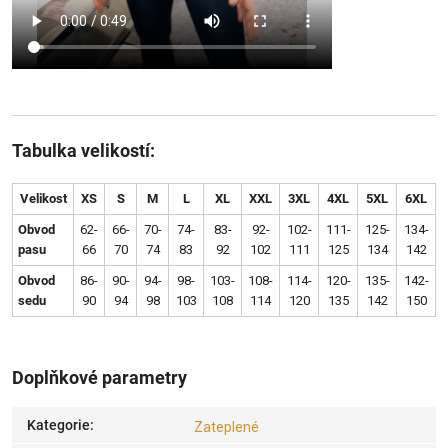
Tabulka velikostí:
Velikost
XS
S
M
L
XL
XXL
3XL
4XL
5XL
6XL
Obvod
62-
66-
70-
74-
83-
92-
102-
111-
125-
134-
pasu
66
70
74
83
92
102
111
125
134
142
Obvod
86-
90-
94-
98-
103-
108-
114-
120-
135-
142-
sedu
90
94
98
103
108
114
120
135
142
150
Doplňkové parametry
Kategorie
:
Zateplené