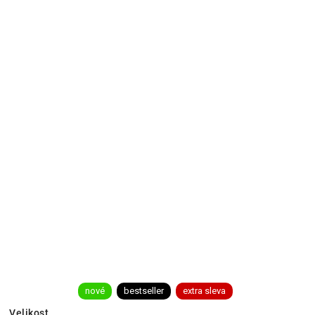
nové
bestseller
extra sleva
Velikost