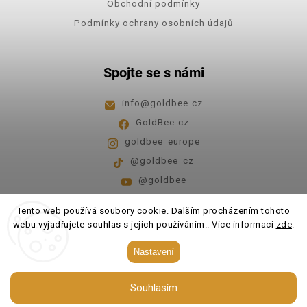
Obchodní podmínky
Podmínky ochrany osobních údajů
Spojte se s námi
info
@
goldbee.cz
GoldBee.cz
goldbee_europe
@goldbee_cz
@goldbee
Pondělí - pátek
8:00-14:00
Tento web používá soubory cookie. Dalším procházením tohoto
webu vyjadřujete souhlas s jejich používáním.. Více informací
zde
.
Copyright 2026
GoldBee
. Všechna práva vyhrazena.
Nastavení
Upravit nastavení cookies
Souhlasím
Vytvořil
Shoptet
| Design
Shoptak.cz.