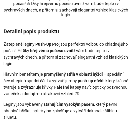
počasí! ❄️ Díky hřejivému počesu uvnitř vám bude teplo i v
sychravých dnech, a přitom si zachovají elegantní vzhled klasických
legín.
Detailní popis produktu
Zateplené legíny
Push-Up Pro
jsou perfektní volbou do chladnějšího
počasí! ❄️ Díky
hřejivému počesu uvnitř
vám bude teplo i v
sychravých dnech, a přitom si zachovají elegantní vzhled klasických
legín.
Hlavním benefitem je
promyšlený střih v oblasti hýždí
– speciální
šev obepíná spodní část a vytváří jemný
push-up efekt
, který krásně
tvaruje a zvýrazňuje křivky.
Falešné kapsy
navíc opticky pozvednou
zadeček a dodají mu atraktivní vzhled. 🍑
Legíny jsou vybaveny
stahujícím vysokým pasem
, který pevně
obepíná bříško, opticky ho zplošťuje a vytváří dokonale štíhlou
siluetu.