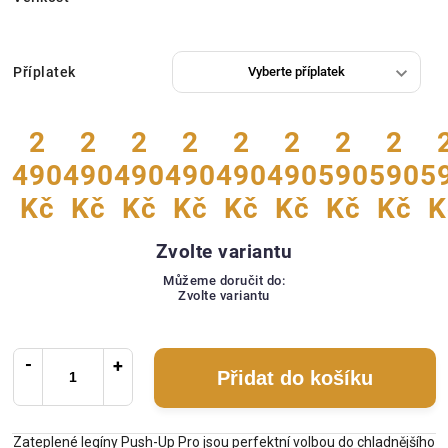
Příplatek
2
2
2
2
2
2
2
2
490
490
490
490
490
490
590
590
5
Kč
Kč
Kč
Kč
Kč
Kč
Kč
Kč
K
Zvolte variantu
Můžeme doručit do:
Zvolte variantu
Přidat do košíku
Zateplené legíny Push-Up Pro jsou perfektní volbou do chladnějšího