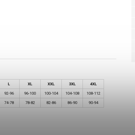
L
XL
XXL
3XL
4XL
92-96
96-100
100-104
104-108
108-112
74-78
78-82
82-86
86-90
90-94