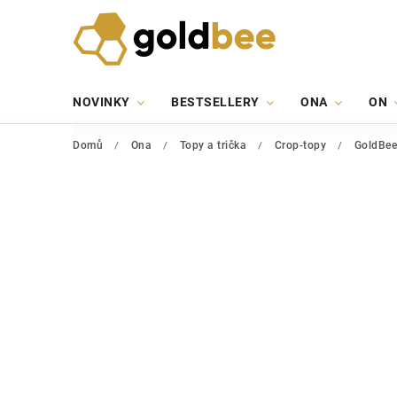
NOVINKY
BESTSELLERY
ONA
ON
Domů
/
Ona
/
Topy a trička
/
Crop-topy
/
GoldBee