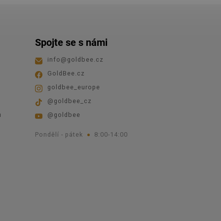
Spojte se s námi
info
@
goldbee.cz
GoldBee.cz
goldbee_europe
@goldbee_cz
ů
@goldbee
Pondělí - pátek
8:00-14:00