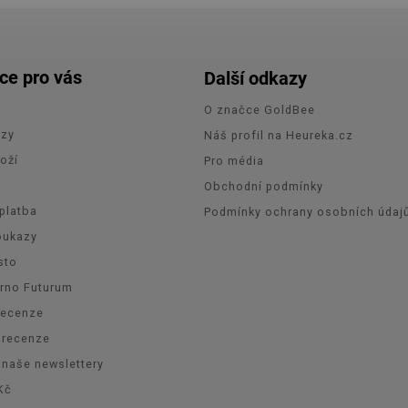
ce pro vás
Další odkazy
O značce GoldBee
azy
Náš profil na Heureka.cz
oží
Pro média
e
Obchodní podmínky
platba
Podmínky ochrany osobních údaj
oukazy
sto
Brno Futurum
recenze
orecenze
 naše newslettery
Kč