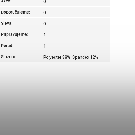
Akce
:
0
Doporučujeme
:
0
Sleva
:
0
Připravujeme
:
1
Pořadí
:
1
Složení
:
Polyester 88%, Spandex 12%