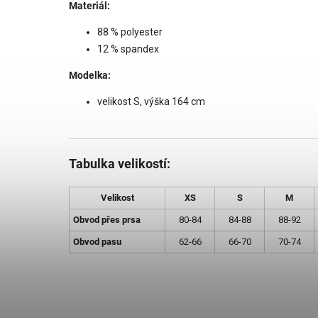
Materiál:
88 % polyester
12 % spandex
Modelka:
velikost S, výška 164 cm
Tabulka velikostí:
Velikost
XS
S
M
Obvod přes prsa
80-84
84-88
88-92
Obvod pasu
62-66
66-70
70-74