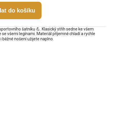
dat do košíku
portovního šatníku 💪. Klasický střih sedne ke všem
se všemi legínami. Materiál příjemně chladí a rychle
♀ i běžné nošení užijete naplno.