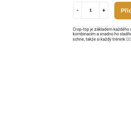
Při
Crop-top je základem každého s
kombinacím a snadno ho sladíte 
schne, takže si každý trénink 🏃‍