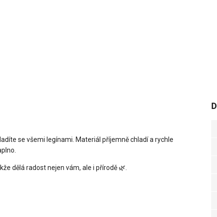
D
díte se všemi legínami. Materiál příjemně chladí a rychle
aplno.
kže dělá radost nejen vám, ale i přírodě
🌿
.