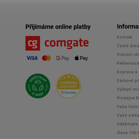
Informa
Přijímáme online platby
Kontakt
Časté dot
Vrácení zb
Reklamac
Doprava a 
Dárkové p
Výdejní mí
Prodejna 
Vaše foto
Vaše vide
Odebírejte
Sleva 100 