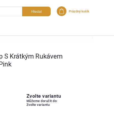
Hledat
Prázdný košík
Nákupní košík
p S Krátkým Rukávem
Pink
Zvolte variantu
Můžeme doručit do:
Zvolte variantu