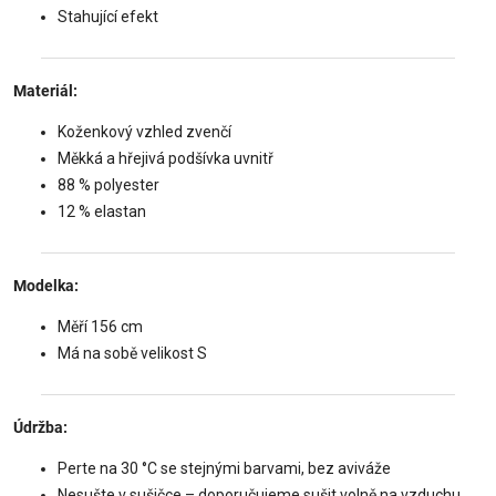
Stahující efekt
Materiál:
Koženkový vzhled zvenčí
Měkká a hřejivá podšívka uvnitř
88 % polyester
12 % elastan
Modelka:
Měří 156 cm
Má na sobě velikost S
Údržba:
Perte na 30 °C se stejnými barvami, bez aviváže
Nesušte v sušičce – doporučujeme sušit volně na vzduchu