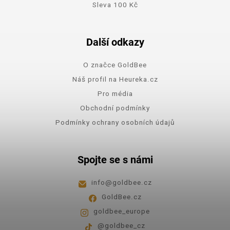
Sleva 100 Kč
Další odkazy
O značce GoldBee
Náš profil na Heureka.cz
Pro média
Obchodní podmínky
Podmínky ochrany osobních údajů
Spojte se s námi
info
@
goldbee.cz
GoldBee.cz
goldbee_europe
@goldbee_cz