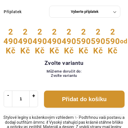
Příplatek
2
2
2
2
2
2
2
2
490
490
490
490
490
590
590
590
od
Kč
Kč
Kč
Kč
Kč
Kč
Kč
Kč
Zvolte variantu
Můžeme doručit do:
Zvolte variantu
Přidat do košíku
Stylové legíny s koženkovým vzhledem ✨ Podtrhnou vaši postavu a
dodají outfitům šmrnc. 💃 Vysoký stahující pas krásně stáhne bříško
a opticky jej zeštíhlí. Materiál a design: Z vnější strany mají legíny