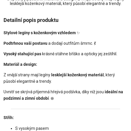
lesklejší koženkový materiál, který působí elegantně a trendy.
Detailní popis produktu
Stylové legíny s koženkovým vzhledem
✨
Podtrhnou vaši postavu
a dodají outfitům šmrnc. 💃
Vysoký stahující pas
krásně stáhne bříško a opticky jej zeštíhlí.
Materiál a design:
Z vnější strany mají legíny
lesklejší koženkový materiál
, který
působí elegantně a trendy.
Uvnitř se skrývá příjemná hřejivá podšívka, díky níž jsou
ideální na
podzimní a zimní období
. ❄️
Střih:
S vysokým pasem