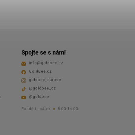
Spojte se s námi
info
@
goldbee.cz
GoldBee.cz
goldbee_europe
@goldbee_cz
ů
@goldbee
Pondělí - pátek
8:00-14:00