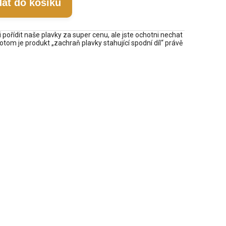
dat do košíku
 pořídit naše plavky za super cenu, ale jste ochotni nechat
tom je produkt „zachraň plavky stahující spodní díl“ právě