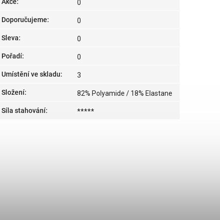
Akce
:
0
Doporučujeme
:
0
Sleva
:
0
Pořadí
:
0
Umístění ve skladu
:
3
Složení
:
82% Polyamide / 18% Elastane
Síla stahování
:
*****