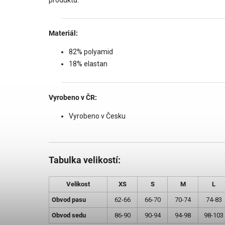
Materiál:
82% polyamid
18% elastan
Vyrobeno v ČR:
Vyrobeno v Česku
Tabulka velikostí:
Velikost
XS
S
M
L
Obvod pasu
62-66
66-70
70-74
74-83
Obvod sedu
86-90
90-94
94-98
98-103