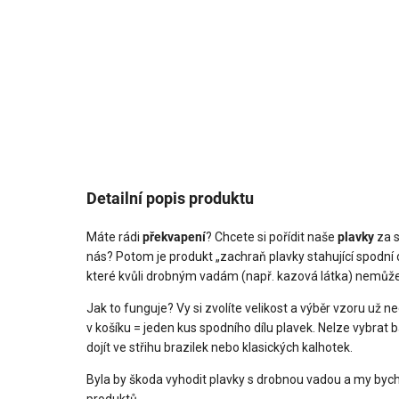
Detailní popis produktu
Máte rádi
překvapení
? Chcete si pořídit naše
plavky
za s
nás? Potom je produkt „zachraň plavky stahující spodní dí
které kvůli drobným vadám (např. kazová látka) nemůž
Jak to funguje? Vy si zvolíte velikost a výběr vzoru už
v košíku = jeden kus spodního dílu plavek. Nelze vybrat
dojít ve střihu brazilek nebo klasických kalhotek.
Byla by škoda vyhodit plavky s drobnou vadou a my bycho
produktů.