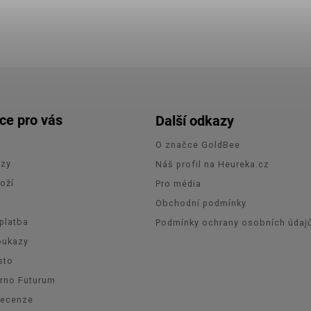
ce pro vás
Další odkazy
O značce GoldBee
azy
Náš profil na Heureka.cz
oží
Pro média
e
Obchodní podmínky
platba
Podmínky ochrany osobních údaj
oukazy
sto
Brno Futurum
recenze