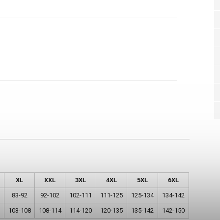
XL
XXL
3XL
4XL
5XL
6XL
83-92
92-102
102-111
111-125
125-134
134-142
103-108
108-114
114-120
120-135
135-142
142-150