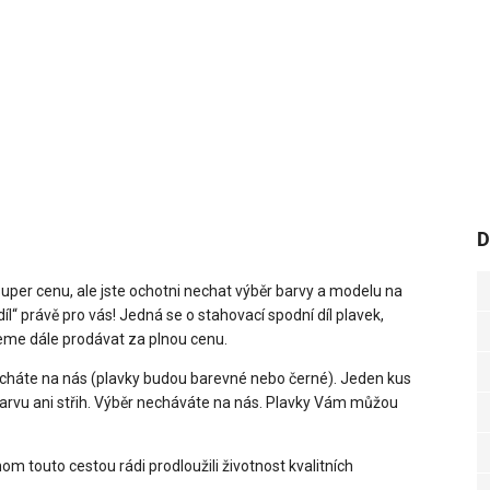
D
uper cenu, ale jste ochotni nechat výběr barvy a modelu na
l“ právě pro vás! Jedná se o stahovací spodní díl plavek,
eme dále prodávat za plnou cenu.
 necháte na nás (plavky budou barevné nebo černé). Jeden kus
 barvu ani střih. Výběr necháváte na nás. Plavky Vám můžou
m touto cestou rádi prodloužili životnost kvalitních