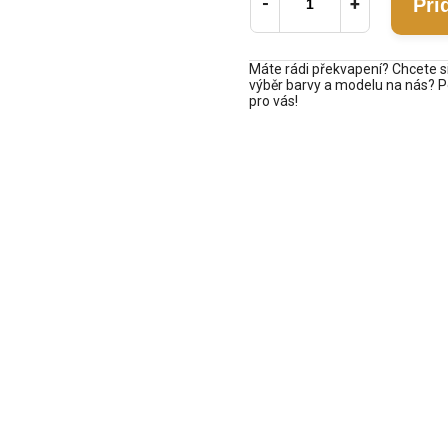
Při
Máte rádi překvapení? Chcete si
výběr barvy a modelu na nás? Po
pro vás!