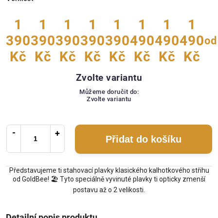
1
1
1
1
1
1
1
1
390
390
390
390
390
490
490
490
od
Kč
Kč
Kč
Kč
Kč
Kč
Kč
Kč
Zvolte variantu
Můžeme doručit do:
Zvolte variantu
Přidat do košíku
Představujeme ti stahovací plavky klasického kalhotkového střihu
od GoldBee! 🏖️ Tyto speciálně vyvinuté plavky ti opticky zmenší
postavu až o 2 velikosti.
Detailní popis produktu