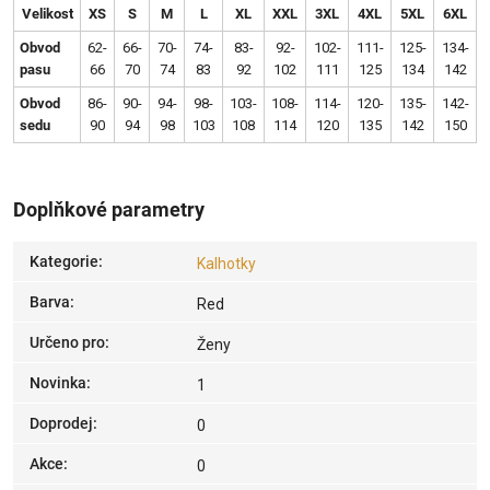
Velikost
XS
S
M
L
XL
XXL
3XL
4XL
5XL
6XL
Obvod
62-
66-
70-
74-
83-
92-
102-
111-
125-
134-
pasu
66
70
74
83
92
102
111
125
134
142
Obvod
86-
90-
94-
98-
103-
108-
114-
120-
135-
142-
sedu
90
94
98
103
108
114
120
135
142
150
Doplňkové parametry
Kategorie
:
Kalhotky
Barva
:
Red
Určeno pro
:
Ženy
Novinka
:
1
Doprodej
:
0
Akce
:
0