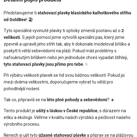
Představujeme ti
stahovací plavky klasického kalhotkového střihu
od GoldBee
! 🏖️
Tyto speciálně vyvinuté plavky ti opticky zmenší postavu až o
2
velikosti
. S jejich pomocí jsme vytvořili speciální pas, který jsme
zpevnili a upravili jeho střih tak, aby ti dokonale modeloval bříško a
poskytl ti větší sebevědomí na pláži. Pokud máš problémy s
nafouknutým bříškem nebo jen jednoduše chceš vypadat štíhleji,
tyto stahovací plavky jsou přímo pro tebe
. ✨
Při výběru velikosti plavek se řiď svou běžnou velikostí. Pokud jsi
mezi dvěma velikostmi, doporučujeme vybrat tu větší pro
pohodlnější nošení.
Tak co, připravíš se na
léto plné pohody a sebevědomí
? ☀️
Tento produkt je
ušitý s láskou v České republice
, s důrazem na
etiku a ekologii. Věříme v kvalitu našich výrobků a pečlivost našeho
výrobního procesu.
Nenech si ujít tyto
úžasné stahovací plavky
a připrav se na plážovou