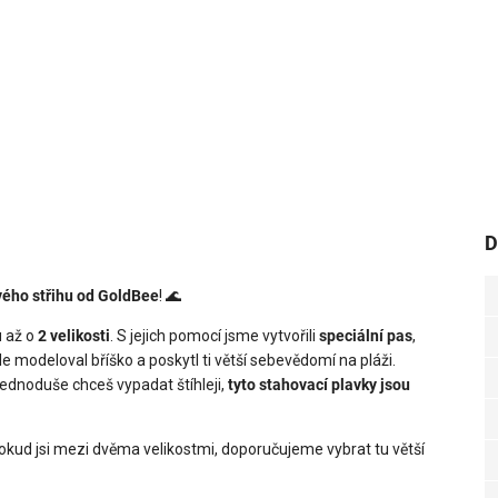
D
vého střihu od GoldBee
! 🌊
u až o
2 velikosti
. S jejich pomocí jsme vytvořili
speciální pas
,
ale modeloval bříško a poskytl ti větší sebevědomí na pláži.
dnoduše chceš vypadat štíhleji,
tyto stahovací plavky jsou
. Pokud jsi mezi dvěma velikostmi, doporučujeme vybrat tu větší