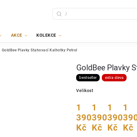
AKCE
KOLEKCE
GoldBee Plavky Stahovací Kalhotky Petrol
GoldBee Plavky S
bestseller
extra sleva
Velikost
1
1
1
1
390
390
390
39
Kč
Kč
Kč
Kč