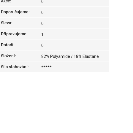
Akce
:
0
Doporučujeme
:
0
Sleva
:
0
Připravujeme
:
1
Pořadí
:
0
Složení
:
82% Polyamide / 18% Elastane
Síla stahování
:
*****