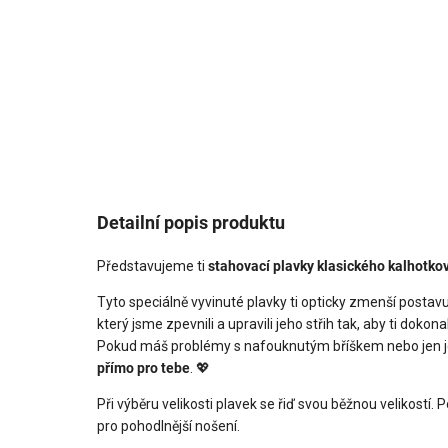
Detailní popis produktu
Představujeme ti
stahovací plavky klasického kalhotko
Tyto speciálně vyvinuté plavky ti opticky zmenší postav
který jsme zpevnili a upravili jeho střih tak, aby ti dokon
Pokud máš problémy s nafouknutým bříškem nebo jen je
přímo pro tebe
. 💖
Při výběru velikosti plavek se řiď svou běžnou velikostí
pro pohodlnější nošení.