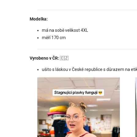
Modelka:
má na sobě velikost 4XL
měří 170 cm
Vyrobeno v ČR:
🇨🇿
ušito s láskou v České republice s důrazem na etik