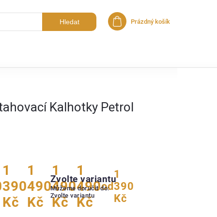
Hledat
Prázdný košík
Nákupní košík
tahovací Kalhotky Petrol
1
1
1
1
1
Zvolte variantu
0
390
490
490
490
od
390
Můžeme doručit do:
Zvolte variantu
Kč
Kč
Kč
Kč
Kč