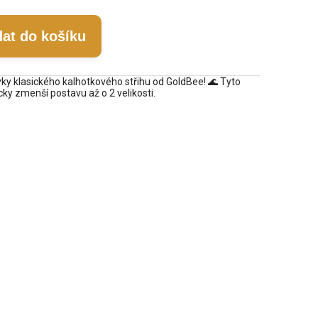
dat do košíku
ky klasického kalhotkového střihu od GoldBee! 🌊 Tyto
icky zmenší postavu až o 2 velikosti.