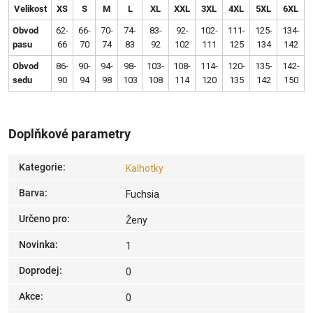
Velikost
XS
S
M
L
XL
XXL
3XL
4XL
5XL
6XL
Obvod
62-
66-
70-
74-
83-
92-
102-
111-
125-
134-
pasu
66
70
74
83
92
102
111
125
134
142
Obvod
86-
90-
94-
98-
103-
108-
114-
120-
135-
142-
sedu
90
94
98
103
108
114
120
135
142
150
Doplňkové parametry
Kategorie
:
Kalhotky
Barva
:
Fuchsia
Určeno pro
:
Ženy
Novinka
:
1
Doprodej
:
0
Akce
:
0