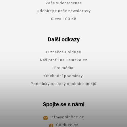
Vaše videorecenze
Odebírejte naše newslettery
Sleva 100 Kč
Další odkazy
O značce GoldBee
Náš profil na Heureka.cz
Pro média
Obchodní podmínky
Podmínky ochrany osobních údajů
Spojte se s námi
info
@
goldbee.cz
GoldBee.cz