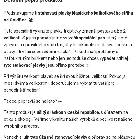
Představujeme ti
stahovací plavky klasického kalhotkového střihu
od GoldBee
! 🏖️
Tyto speciálně vyvinuté plavky ti opticky zmenší postavu až o
2
velikosti
. S jejich pomocí jsme vytvořili
speciální pas
, který jsme
zpevnili a upravili jeho střih tak, aby ti dokonale modeloval bříško a
poskytl ti větší sebevědomí na pláži. Pokud máš problémy s
nafouknutým bříškem nebo jen jednoduše chceš vypadat štíhleji,
tyto stahovací plavky jsou přímo pro tebe
. ✨
Při výběru velikosti plavek se řiď svou běžnou velikostí. Pokud jsi
mezi dvěma velikostmi, doporučujeme vybrat tu větší pro
pohodlnější nošení.
Tak co, připravíš se na léto? ☀️
Tento produkt je
ušitý s láskou v České republice
, s důrazem na
etiku a ekologii. Věříme v kvalitu našich výrobků a pečlivost našeho
výrobního procesu.
Nenech si ujít
tyto úžasné stahovací plavky
a připrav se na plážovou