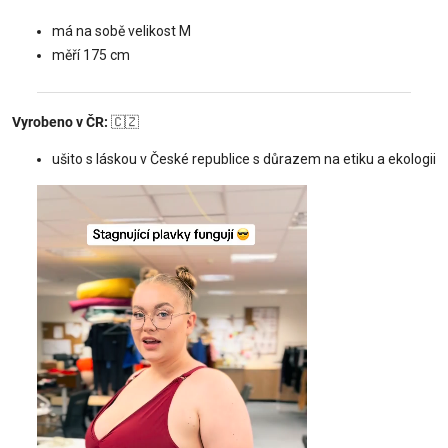
má na sobě velikost M
měří 175 cm
Vyrobeno v ČR:
🇨🇿
ušito s láskou v České republice s důrazem na etiku a ekologii