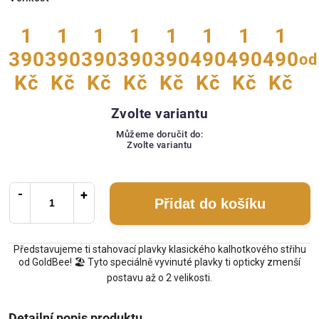
1
1
1
1
1
1
1
1
390
390
390
390
390
490
490
490
od
Kč
Kč
Kč
Kč
Kč
Kč
Kč
Kč
Zvolte variantu
Můžeme doručit do:
Zvolte variantu
Přidat do košíku
Představujeme ti stahovací plavky klasického kalhotkového střihu
od GoldBee! 🏖️ Tyto speciálně vyvinuté plavky ti opticky zmenší
postavu až o 2 velikosti.
Detailní popis produktu