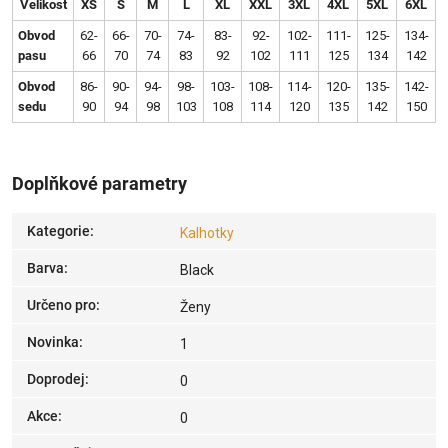
Velikost
XS
S
M
L
XL
XXL
3XL
4XL
5XL
6XL
Obvod
62-
66-
70-
74-
83-
92-
102-
111-
125-
134-
pasu
66
70
74
83
92
102
111
125
134
142
Obvod
86-
90-
94-
98-
103-
108-
114-
120-
135-
142-
sedu
90
94
98
103
108
114
120
135
142
150
Doplňkové parametry
Kategorie
:
Kalhotky
Barva
:
Black
Určeno pro
:
Ženy
Novinka
:
1
Doprodej
:
0
Akce
:
0