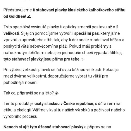
Představujeme ti
stahovací plavky klasického kalhotkového střihu
od GoldBee
! 🌊
Tyto speciálně vyvinuté plavky ti opticky zmenší postavu až o
2
velikosti
. S jejich pomocí jsme vytvořili
speciální pas
, který jsme
zpevnili a upravili jeho střih tak, aby ti dokonale modeloval bříško a
poskytl ti větší sebevědomí na pláži. Pokud máš problémy s
nafouknutým bříškem nebo jen jednoduše chceš vypadat štíhleji,
tyto stahovací plavky jsou přímo pro tebe
. ✨
Při výběru velikosti plavek se řiď svou běžnou velikostí. Pokud jsi
mezi dvěma velikostmi, doporučujeme vybrat tu větší pro
pohodlnější nošení.
Tak co, připravíš se na léto? ☀️
Tento produkt je
ušitý s láskou v České republice
, s důrazem na
etiku a ekologii. Věříme v kvalitu našich výrobků a pečlivost našeho
výrobního procesu.
Nenech si ujít tyto úžasné stahovací plavky
a připrav se na