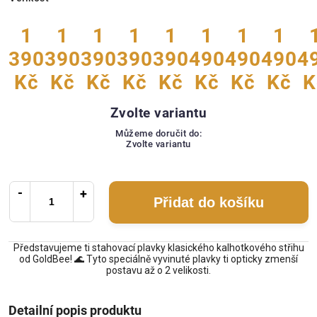
1
1
1
1
1
1
1
1
390
390
390
390
390
490
490
490
4
Kč
Kč
Kč
Kč
Kč
Kč
Kč
Kč
K
Zvolte variantu
Můžeme doručit do:
Zvolte variantu
Přidat do košíku
Představujeme ti stahovací plavky klasického kalhotkového střihu
od GoldBee! 🌊 Tyto speciálně vyvinuté plavky ti opticky zmenší
postavu až o 2 velikosti.
Detailní popis produktu