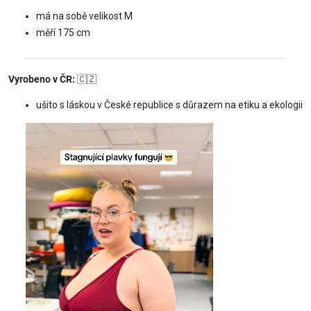
má na sobě velikost M
měří 175 cm
Vyrobeno v ČR:
🇨🇿
ušito s láskou v České republice s důrazem na etiku a ekologii