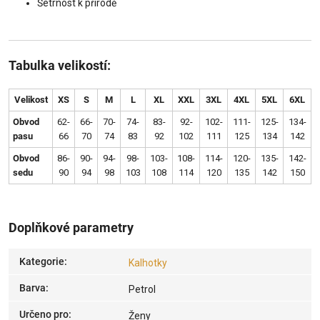
Šetrnost k přírodě
Tabulka velikostí:
Velikost
XS
S
M
L
XL
XXL
3XL
4XL
5XL
6XL
Obvod
62-
66-
70-
74-
83-
92-
102-
111-
125-
134-
pasu
66
70
74
83
92
102
111
125
134
142
Obvod
86-
90-
94-
98-
103-
108-
114-
120-
135-
142-
sedu
90
94
98
103
108
114
120
135
142
150
Doplňkové parametry
Kategorie
:
Kalhotky
Barva
:
Petrol
Určeno pro
:
Ženy