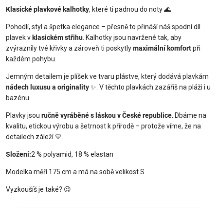
Klasické plavkové kalhotky
, které ti padnou do noty
🌊
Pohodlí, styl a špetka elegance – přesně to přináší náš spodní díl
plavek v
klasickém střihu
. Kalhotky jsou navržené tak, aby
zvýraznily tvé křivky a zároveň ti poskytly
maximální komfort
při
každém pohybu.
Jemným detailem je plíšek ve tvaru plástve, který dodává plavkám
nádech luxusu a originality
✨
. V těchto plavkách zazáříš na pláži i u
bazénu.
Plavky jsou
ručně vyráběné s láskou v České republice
. Dbáme na
kvalitu, etickou výrobu a šetrnost k přírodě – protože víme, že na
detailech záleží
💛
.
Složení:
2 % polyamid, 18 % elastan
Modelka měří 175 cm a má na sobě velikost S.
Vyzkoušíš je také?
😉