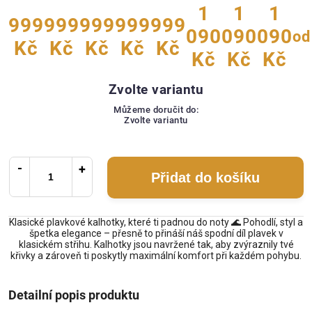
1
1
1
999
999
999
999
999
090
090
090
od
Kč
Kč
Kč
Kč
Kč
Kč
Kč
Kč
Zvolte variantu
Můžeme doručit do:
Zvolte variantu
Přidat do košíku
Klasické plavkové kalhotky, které ti padnou do noty 🌊 Pohodlí, styl a
špetka elegance – přesně to přináší náš spodní díl plavek v
klasickém střihu. Kalhotky jsou navržené tak, aby zvýraznily tvé
křivky a zároveň ti poskytly maximální komfort při každém pohybu.
Detailní popis produktu