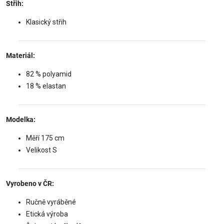
Střih:
Klasický střih
Materiál:
82 % polyamid
18 % elastan
Modelka:
Měří 175 cm
Velikost S
Vyrobeno v ČR:
Ručně vyráběné
Etická výroba