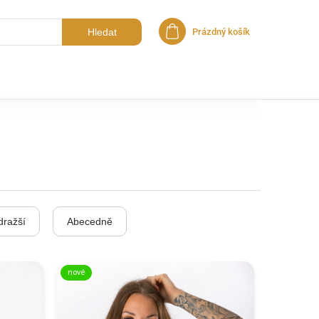
Hledat
Prázdný košík
Nákupní košík
dražší
Abecedně
nové