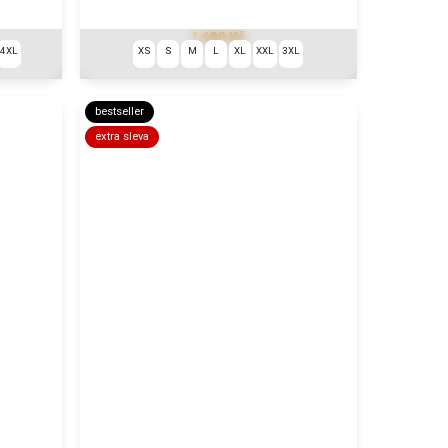
1 690 Kč
4XL
XS
S
M
L
XL
XXL
3XL
bestseller
extra sleva