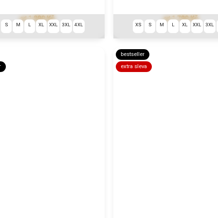
1 890 Kč
1 790 Kč
od
od
S
M
L
XL
XXL
3XL
4XL
XS
S
M
L
XL
XXL
3XL
bestseller
r
extra sleva