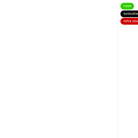
nové
bestselle
extra sle