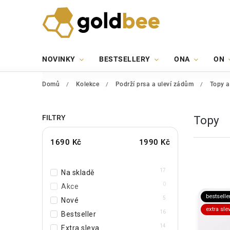
NOVINKY
BESTSELLERY
ONA
ON
Domů
/
Kolekce
/
Podrží prsa a uleví zádům
/
Topy a
FILTRY
Topy
1690
Kč
1990
Kč
17
Na skladě
0
Akce
bestselle
5
Nové
extra sle
16
Bestseller
14
Extra sleva