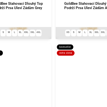
dBee Stahovací Dlouhý Top
GoldBee Stahovací Dlouhý
rží Prsa Uleví Zádům Grey
Podrží Prsa Uleví Zádům 
1 790 Kč
1 790 Kč
od
od
S
M
L
XL
XXL
3XL
4XL
XS
S
M
L
XL
XXL
3XL
bestseller
r
extra sleva