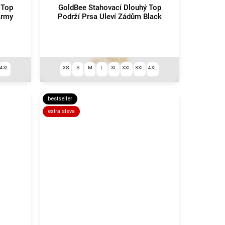
 Top
GoldBee Stahovací Dlouhý Top
Army
Podrží Prsa Uleví Zádům Black
1 790 Kč
od
4XL
XS
S
M
L
XL
XXL
3XL
4XL
bestseller
extra sleva