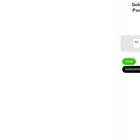
Gol
Pod
XS
nové
bestselle