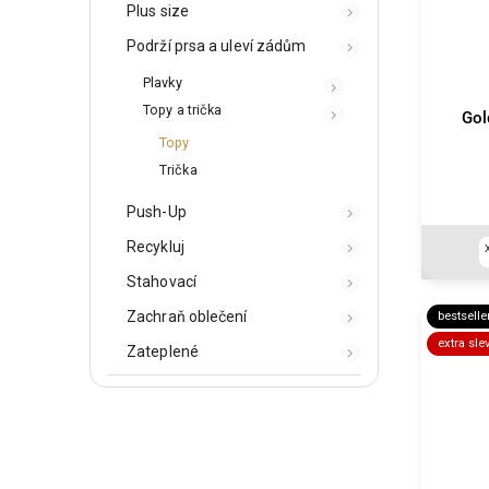
Plus size
Podrží prsa a uleví zádům
Plavky
Topy a trička
Gol
Topy
Trička
Push-Up
Recykluj
Stahovací
Zachraň oblečení
bestselle
extra sle
Zateplené