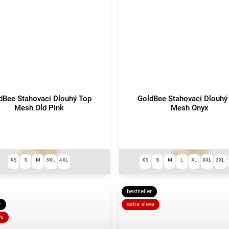
dBee Stahovací Dlouhý Top
GoldBee Stahovací Dlouhý
Mesh Old Pink
Mesh Onyx
1 790 Kč
1 790 Kč
od
od
XS
S
M
3XL
4XL
XS
S
M
L
XL
XXL
3XL
bestseller
r
extra sleva
va