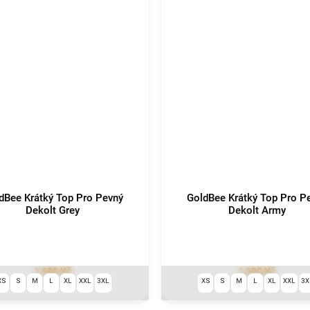
dBee Krátký Top Pro Pevný
GoldBee Krátký Top Pro P
Dekolt Grey
Dekolt Army
1 690 Kč
1 690 Kč
XS
S
M
L
XL
XXL
3XL
XS
S
M
L
XL
XXL
3X