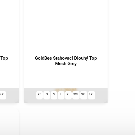
 Top
GoldBee Stahovací Dlouhý Top
Mesh Grey
1 790 Kč
od
4XL
XS
S
M
L
XL
XXL
3XL
4XL