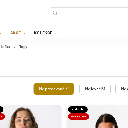
AKCE
KOLEKCE
 trička
/
Topy
Nejprodávanější
Nejlevnější
Nej
r
bestseller
va
extra sleva