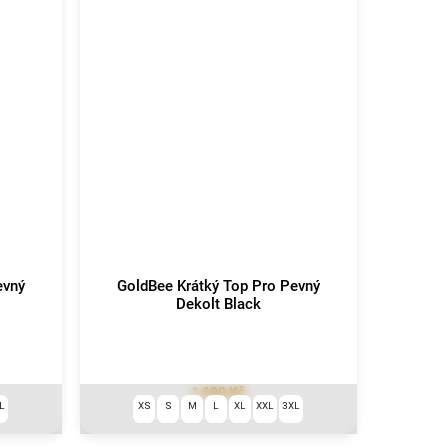
evný
GoldBee Krátký Top Pro Pevný
Dekolt Black
1 690 Kč
L
XS
S
M
L
XL
XXL
3XL