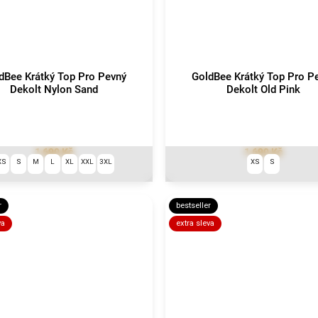
dBee Krátký Top Pro Pevný
GoldBee Krátký Top Pro P
Dekolt Nylon Sand
Dekolt Old Pink
1 690 Kč
1 690 Kč
XS
S
M
L
XL
XXL
3XL
XS
S
r
bestseller
va
extra sleva