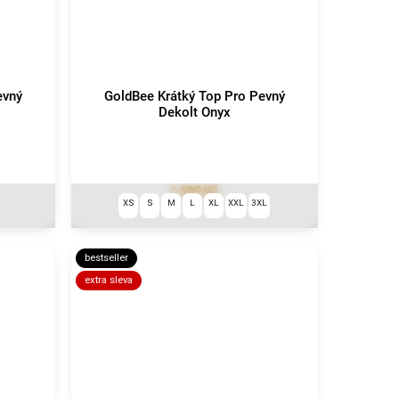
evný
GoldBee Krátký Top Pro Pevný
Dekolt Onyx
1 690 Kč
XS
S
M
L
XL
XXL
3XL
bestseller
extra sleva