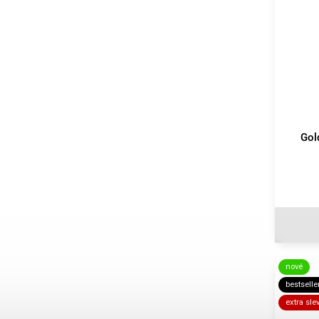
Gol
nové
bestselle
extra sle