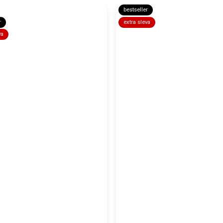
bestseller
r
extra sleva
va