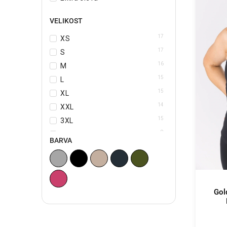
VELIKOST
17
XS
17
S
16
M
15
L
15
XL
14
XXL
15
3XL
9
4XL
BARVA
Gol