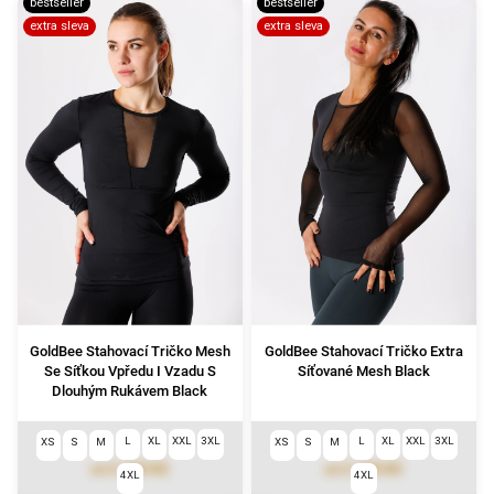
bestseller
bestseller
extra sleva
extra sleva
GoldBee Stahovací Tričko Mesh
GoldBee Stahovací Tričko Extra
Se Síťkou Vpředu I Vzadu S
Síťované Mesh Black
Dlouhým Rukávem Black
L
XL
XXL
3XL
L
XL
XXL
3XL
XS
S
M
XS
S
M
2 190 Kč
2 190 Kč
od
od
4XL
4XL