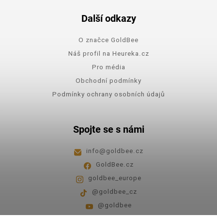
Další odkazy
O značce GoldBee
Náš profil na Heureka.cz
Pro média
Obchodní podmínky
Podmínky ochrany osobních údajů
Spojte se s námi
info
@
goldbee.cz
GoldBee.cz
goldbee_europe
@goldbee_cz
@goldbee