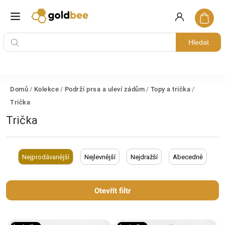
Hledat
Domů
/
Kolekce
/
Podrží prsa a uleví zádům
/
Topy a trička
/
Trička
Trička
Nejprodávanější
Nejlevnější
Nejdražší
Abecedně
Otevřít filtr