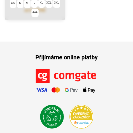
L
XL
XXL
3XL
XS
S
M
2 190 Kč
od
4XL
Přijímáme online platby