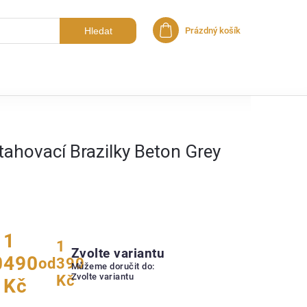
Hledat
Prázdný košík
Nákupní košík
tahovací Brazilky Beton Grey
1
1
Zvolte variantu
0
490
od
390
Můžeme doručit do:
Zvolte variantu
Kč
Kč