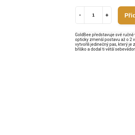
Při
GoldBee představuje své ručně 
opticky zmenší postavu až o 2 v
vytvořili jedinečný pas, který 
bříško a dodal ti větší sebevědom