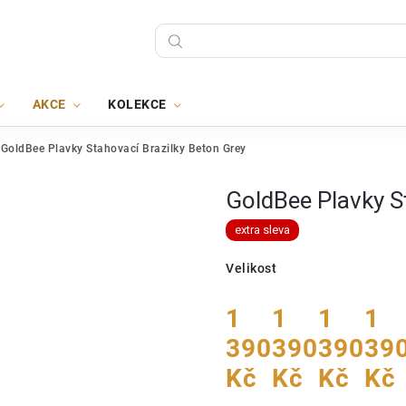
AKCE
KOLEKCE
GoldBee Plavky Stahovací Brazilky Beton Grey
GoldBee Plavky S
extra sleva
Velikost
1
1
1
1
390
390
390
39
Kč
Kč
Kč
Kč