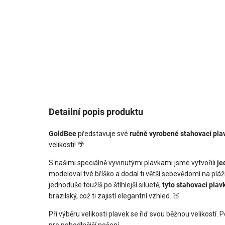
Detailní popis produktu
GoldBee
představuje své
ručně vyrobené stahovací pl
velikosti! 🌴
S našimi speciálně vyvinutými plavkami jsme vytvořili
je
modeloval tvé bříško a dodal ti větší sebevědomí na pl
jednoduše toužíš po štíhlejší siluetě,
tyto stahovací plav
brazilský, což ti zajistí elegantní vzhled. 🍑
Při výběru velikosti plavek se řiď svou běžnou velikostí.
pro pohodlnější nošení.