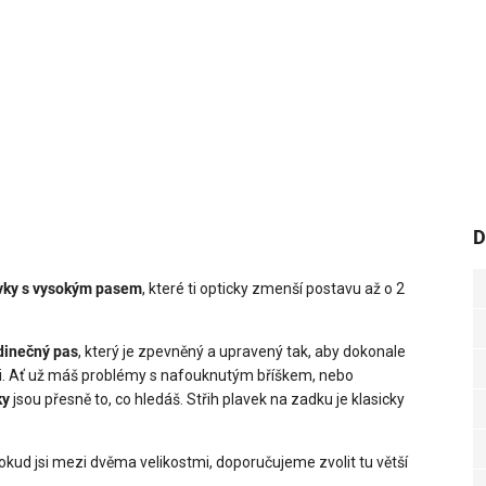
D
avky s vysokým pasem
, které ti opticky zmenší postavu až o 2
dinečný pas
, který je zpevněný a upravený tak, aby dokonale
áži. Ať už máš problémy s nafouknutým bříškem, nebo
ky
jsou přesně to, co hledáš. Střih plavek na zadku je klasicky
 Pokud jsi mezi dvěma velikostmi, doporučujeme zvolit tu větší