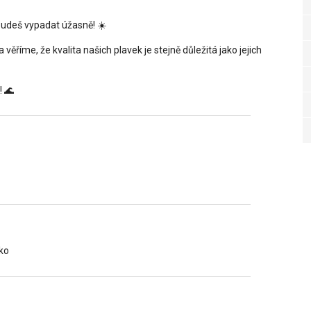
udeš vypadat úžasně! ☀️
a věříme, že kvalita našich plavek je stejně důležitá jako jejich
! 🌊
ko