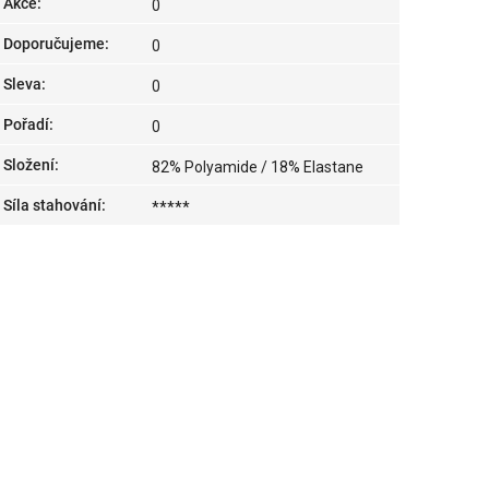
Akce
:
0
Doporučujeme
:
0
Sleva
:
0
Pořadí
:
0
Složení
:
82% Polyamide / 18% Elastane
Síla stahování
:
*****