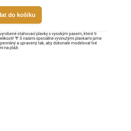
dat do košíku
vyrobené stahovací plavky s vysokým pasem, které ti
elikosti! 🌴 S našimi speciálně vyvinutými plavkami jsme
je zpevněný a upravený tak, aby dokonale modeloval tvé
í na pláži.