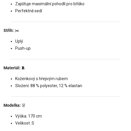
Zajišťuje maximální pohodlí pro bříško
Perfektně sedí
Střih:
✂️
Uplý
Push-up
Materiál:
🧵
Koženkový s hřejivým rubem
Složení: 88 % polyester, 12 % elastan
Modelka:
👗
Výška: 170 cm
Velikost: S