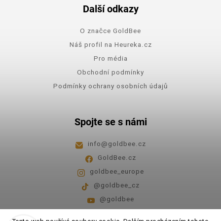
Další odkazy
O značce GoldBee
Náš profil na Heureka.cz
Pro média
Obchodní podmínky
Podmínky ochrany osobních údajů
Spojte se s námi
info
@
goldbee.cz
GoldBee.cz
goldbee_europe
@goldbee_cz
@goldbee
Pondělí - pátek
8:00-14:00