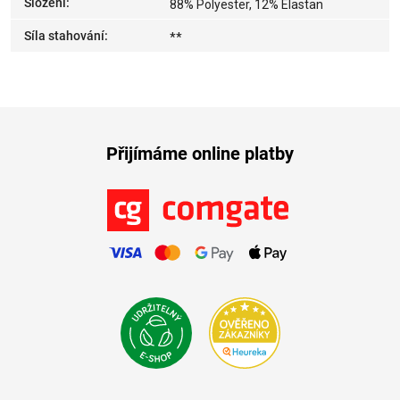
Složení
:
88% Polyester, 12% Elastan
Síla stahování
:
**
Přijímáme online platby