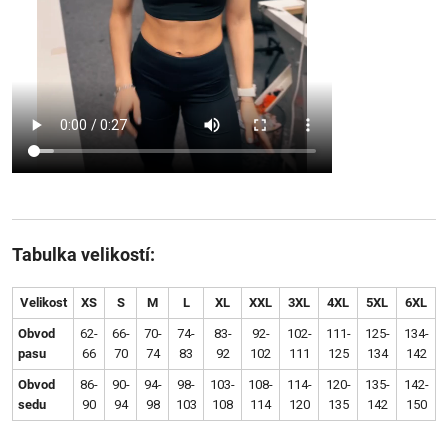
Tabulka velikostí:
Velikost
XS
S
M
L
XL
XXL
3XL
4XL
5XL
6XL
Obvod
62-
66-
70-
74-
83-
92-
102-
111-
125-
134-
pasu
66
70
74
83
92
102
111
125
134
142
Obvod
86-
90-
94-
98-
103-
108-
114-
120-
135-
142-
sedu
90
94
98
103
108
114
120
135
142
150