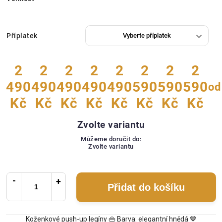
Příplatek
2
2
2
2
2
2
2
2
490
490
490
490
490
590
590
590
od
Kč
Kč
Kč
Kč
Kč
Kč
Kč
Kč
Zvolte variantu
Můžeme doručit do:
Zvolte variantu
Přidat do košíku
Koženkové push-up legíny 👜 Barva: elegantní hnědá 🤎