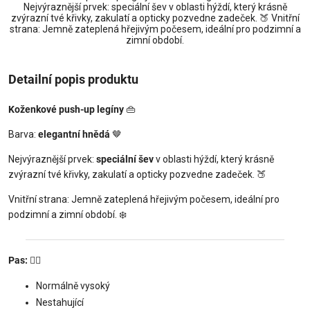
Nejvýraznější prvek: speciální šev v oblasti hýždí, který krásně
zvýrazní tvé křivky, zakulatí a opticky pozvedne zadeček. 🍑 Vnitřní
strana: Jemně zateplená hřejivým počesem, ideální pro podzimní a
zimní období.
Detailní popis produktu
Koženkové push-up legíny
👜
Barva:
elegantní hnědá
🤎
Nejvýraznější prvek:
speciální šev
v oblasti hýždí, který krásně
zvýrazní tvé křivky, zakulatí a opticky pozvedne zadeček. 🍑
Vnitřní strana: Jemně zateplená hřejivým počesem, ideální pro
podzimní a zimní období. ❄️
Pas:
🧘‍♀️
Normálně vysoký
Nestahující