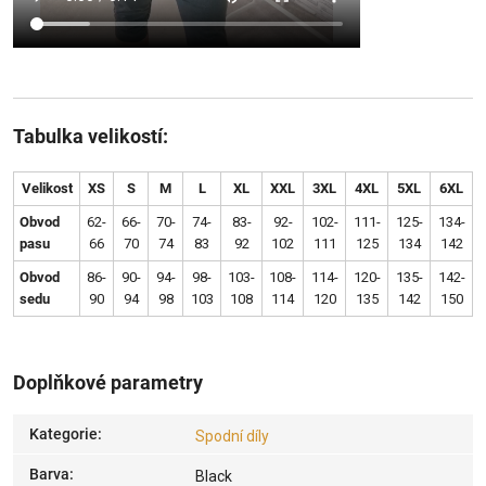
Tabulka velikostí:
Velikost
XS
S
M
L
XL
XXL
3XL
4XL
5XL
6XL
Obvod
62-
66-
70-
74-
83-
92-
102-
111-
125-
134-
pasu
66
70
74
83
92
102
111
125
134
142
Obvod
86-
90-
94-
98-
103-
108-
114-
120-
135-
142-
sedu
90
94
98
103
108
114
120
135
142
150
Doplňkové parametry
Kategorie
:
Spodní díly
Barva
:
Black