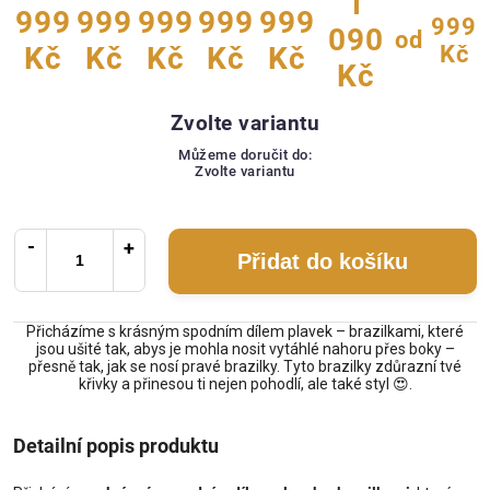
1
999
999
999
999
999
999
090
od
Kč
Kč
Kč
Kč
Kč
Kč
Kč
Zvolte variantu
Můžeme doručit do:
Zvolte variantu
Přidat do košíku
Přicházíme s krásným spodním dílem plavek – brazilkami, které
jsou ušité tak, abys je mohla nosit vytáhlé nahoru přes boky –
přesně tak, jak se nosí pravé brazilky. Tyto brazilky zdůrazní tvé
křivky a přinesou ti nejen pohodlí, ale také styl 😍.
Detailní popis produktu