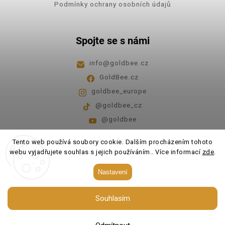
Podmínky ochrany osobních údajů
Spojte se s námi
info
@
goldbee.cz
GoldBee.cz
goldbee_europe
@goldbee_cz
@goldbee
Pondělí - pátek
8:00-14:00
Tento web používá soubory cookie. Dalším procházením tohoto
webu vyjadřujete souhlas s jejich používáním.. Více informací
zde
.
Copyright 2026
GoldBee
. Všechna práva vyhrazena.
Nastavení
Upravit nastavení cookies
Souhlasím
Vytvořil
Shoptet
| Design
Shoptak.cz.