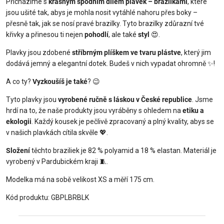
Přicházíme s
krásným spodním dílem plavek – brazilkami
, které
jsou ušité tak, abys je mohla nosit vytáhlé nahoru přes boky –
přesně tak, jak se nosí pravé brazilky. Tyto brazilky zdůrazní tvé
křivky a přinesou ti nejen
pohodlí
, ale také
styl
😍.
Plavky jsou zdobené
stříbrným plíškem ve tvaru plástve
, který jim
dodává jemný a elegantní dotek. Budeš v nich vypadat ohromně ✨!
A co ty?
Vyzkoušíš je také
? 😉
Tyto plavky jsou
vyrobené ručně s láskou v České republice
. Jsme
hrdí na to, že naše produkty jsou vyráběny s ohledem na
etiku a
ekologii
. Každý kousek je pečlivě zpracovaný a plný kvality, abys se
v našich plavkách cítila skvěle 💖.
Složení
těchto braziliek je 82 % polyamid a 18 % elastan. Materiál je
vyrobený v Pardubickém kraji 🧵.
Modelka má na sobě velikost XS a měří 175 cm.
Kód produktu: GBPLBRBLK