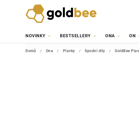
NOVINKY
BESTSELLERY
ONA
ON
Domů
/
Ona
/
Plavky
/
Spodní díly
/
GoldBee Plav