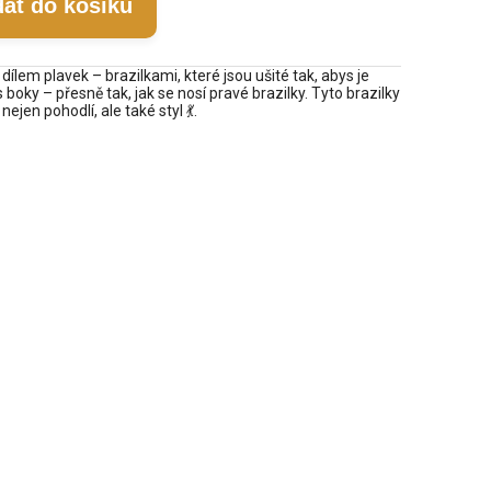
dat do košíku
lem plavek – brazilkami, které jsou ušité tak, abys je
boky – přesně tak, jak se nosí pravé brazilky. Tyto brazilky
nejen pohodlí, ale také styl 💃.