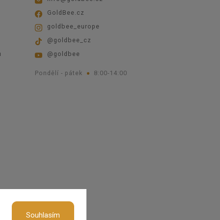
GoldBee.cz
goldbee_europe
@goldbee_cz
ů
@goldbee
Pondělí - pátek
8:00-14:00
okies
Souhlasím