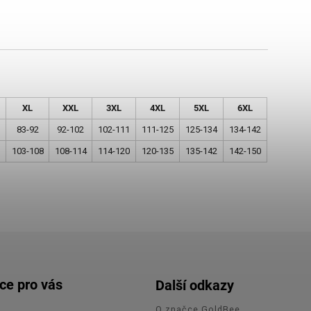
XL
XXL
3XL
4XL
5XL
6XL
83-92
92-102
102-111
111-125
125-134
134-142
103-108
108-114
114-120
120-135
135-142
142-150
ce pro vás
Další odkazy
O značce GoldBee