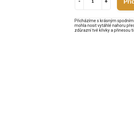
Při
Přicházíme s krásným spodním dí
mohla nosit vytáhlé nahoru přes 
zdůrazní tvé křivky a přinesou ti 