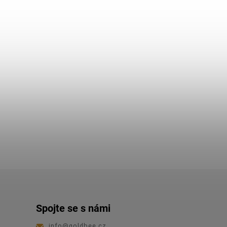
Spojte se s námi
info
@
goldbee.cz