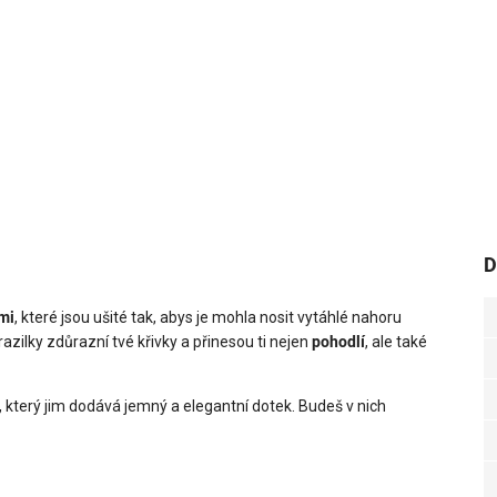
D
mi
, které jsou ušité tak, abys je mohla nosit vytáhlé nahoru
razilky zdůrazní tvé křivky a přinesou ti nejen
pohodlí
, ale také
, který jim dodává jemný a elegantní dotek. Budeš v nich