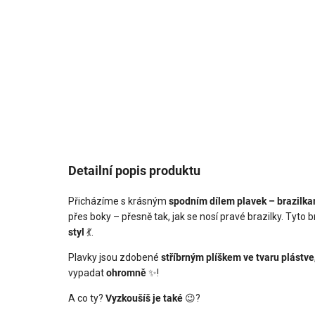
Detailní popis produktu
Přicházíme s krásným
spodním dílem plavek – brazilka
přes boky – přesně tak, jak se nosí pravé brazilky. Tyto b
styl
💃.
Plavky jsou zdobené
stříbrným plíškem ve tvaru plástve
vypadat
ohromně
✨!
A co ty?
Vyzkoušíš je také
😉?