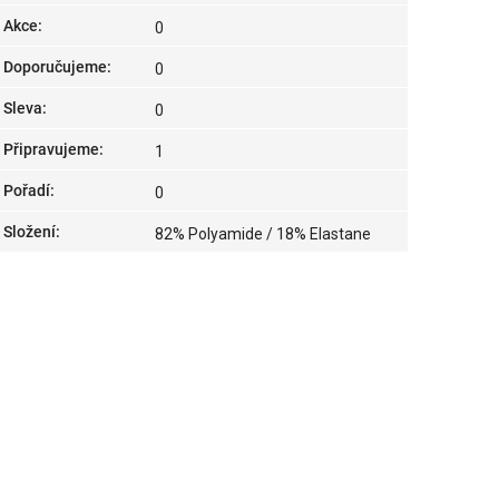
Akce
:
0
Doporučujeme
:
0
Sleva
:
0
Připravujeme
:
1
Pořadí
:
0
Složení
:
82% Polyamide / 18% Elastane