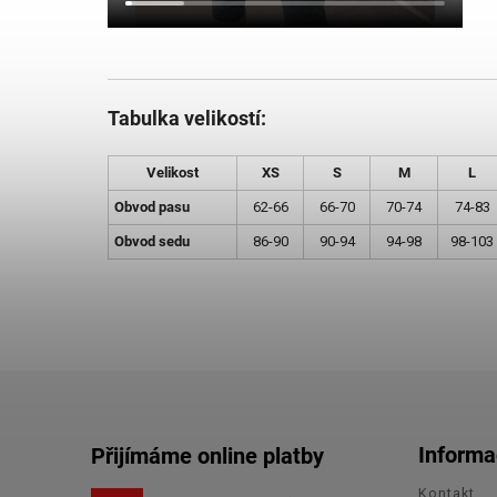
Tabulka velikostí:
Velikost
XS
S
M
L
Obvod pasu
62-66
66-70
70-74
74-83
Obvod sedu
86-90
90-94
94-98
98-103
Informa
Přijímáme online platby
Kontakt