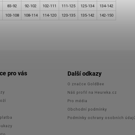
83-92
92-102
102-111
111-125
125-134
134-142
103-108
108-114
114-120
120-135
135-142
142-150
ce pro vás
Další odkazy
O značce GoldBee
azy
Náš profil na Heureka.cz
oží
Pro média
e
Obchodní podmínky
platba
Podmínky ochrany osobních údaj
oukazy
sto