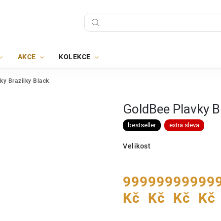
AKCE
KOLEKCE
ky Brazilky Black
GoldBee Plavky Br
bestseller
extra sleva
Velikost
999
999
999
99
Kč
Kč
Kč
Kč