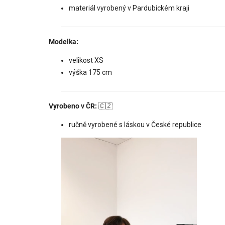
materiál vyrobený v Pardubickém kraji
Modelka:
velikost XS
výška 175 cm
Vyrobeno v ČR:
🇨🇿
ručně vyrobené s láskou v České republice