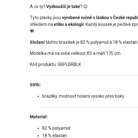
A co ty?
Vyzkoušíš je také
? 😉
Tyto plavky jsou
vyrobené ručně s láskou v České repub
ohledem na
etiku a ekologii
. Každý kousek je pečlivě zpr
💖.
Složení
těchto braziliek je 82 % polyamid a 18 % elastan.
Modelka má na sobě velikost XS a měří 175 cm.
Kód produktu: GBPLBRBLK
Střih:
brazilky, možnost nošení vysoko přes boky
Materiál:
82 % polyamid
18 % elastan