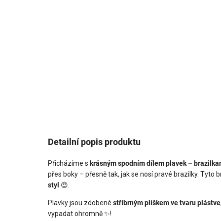
Detailní popis produktu
Přicházíme s
krásným spodním dílem plavek – brazilka
přes boky – přesně tak, jak se nosí pravé brazilky. Tyto b
styl
😍.
Plavky jsou zdobené
stříbrným plíškem ve tvaru plástve
vypadat ohromně ✨!