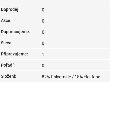
Doprodej
:
0
Akce
:
0
Doporučujeme
:
0
Sleva
:
0
Připravujeme
:
1
Pořadí
:
0
Složení
:
82% Polyamide / 18% Elastane