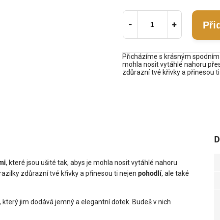
Při
Přicházíme s krásným spodním dí
mohla nosit vytáhlé nahoru přes 
zdůrazní tvé křivky a přinesou ti
D
mi
, které jsou ušité tak, abys je mohla nosit vytáhlé nahoru
razilky zdůrazní tvé křivky a přinesou ti nejen
pohodlí
, ale také
, který jim dodává jemný a elegantní dotek. Budeš v nich