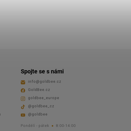
Spojte se s námi
info
@
goldbee.cz
GoldBee.cz
goldbee_europe
@goldbee_cz
ů
@goldbee
Pondělí - pátek
8:00-14:00