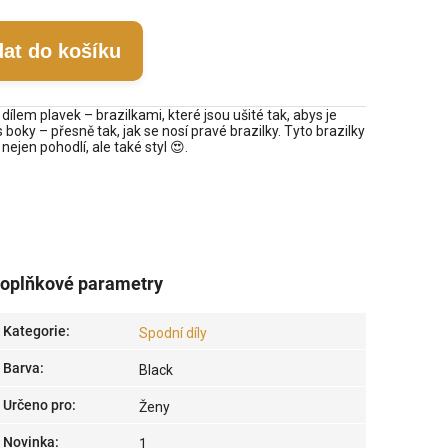
dat do košíku
lem plavek – brazilkami, které jsou ušité tak, abys je
boky – přesně tak, jak se nosí pravé brazilky. Tyto brazilky
 nejen pohodlí, ale také styl 😍.
oplňkové parametry
Kategorie
:
Spodní díly
Barva
:
Black
Určeno pro
:
Ženy
Novinka
:
1