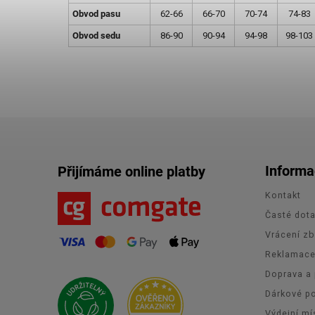
Obvod pasu
62-66
66-70
70-74
74-83
Obvod sedu
86-90
90-94
94-98
98-103
Informa
Přijímáme online platby
Kontakt
Časté dot
Vrácení zb
Reklamac
Doprava a 
Dárkové p
Výdejní mí