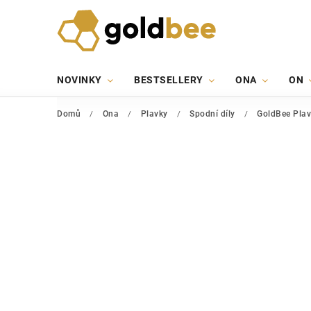
NOVINKY
BESTSELLERY
ONA
ON
Domů
/
Ona
/
Plavky
/
Spodní díly
/
GoldBee Plav