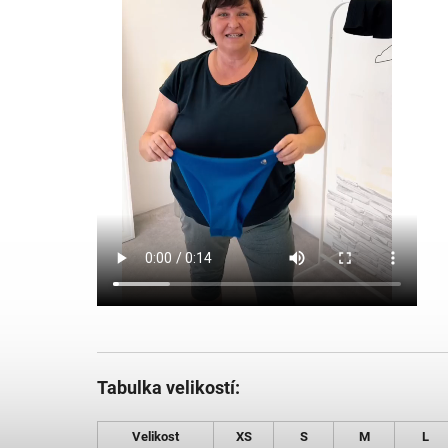
Tabulka velikostí:
Velikost
XS
S
M
L