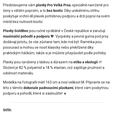
Představujeme vám
plavky Pro Velká Prsa
, speciálně navržené pro
ženy s větším poprsím, a to
bez kostic
. Díky unikátnímu střihu
poskytuje vrchní díl plavek potřebnou podporu a drží poprsí na svém
místě bez nutnosti kostic.
Plavky GoldBee
jsou ručně vyráběné v České republice a zaručují
maximální pohodlí a podporu
💖. Vycpávky a pevná guma pod prsy
dodávají jistotu, že vše zůstane tam, kde má být. Ramínka jsou
posouvací a mohou se nosit klasicky nebo překříženě díky
praktickým háčkům, takže si je můžete přizpůsobit podle potřeby.
Plavky jsou vyrobeny s láskou a důrazem na
etiku a ekologii
🌱.
Složení je 82 % polyamid a 18 % elastan, což zajišťuje pružnost a
odolnost materiálu.
Modelka na fotografii měří 163 cm a nosí velikost M. Připravte se na
léto s těmito
dokonale padnoucími plavkami
, které vám poskytnou
podporu a pohodlí, které si zasloužíte! ☀️
Střih: