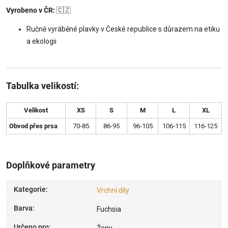
Vyrobeno v ČR:
🇨🇿
Ručně vyráběné plavky v České republice s důrazem na etiku
a ekologii
Tabulka velikostí:
Velikost
XS
S
M
L
XL
Obvod přes prsa
70-85
86-95
96-105
106-115
116-125
Doplňkové parametry
Kategorie
:
Vrchní díly
Barva
:
Fuchsia
Určeno pro
: