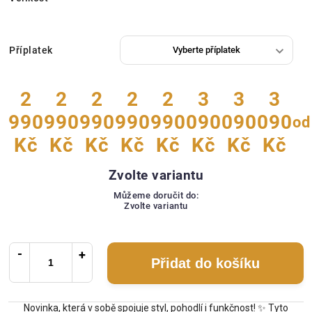
Příplatek
2
2
2
2
2
3
3
3
990
990
990
990
990
090
090
090
od
Kč
Kč
Kč
Kč
Kč
Kč
Kč
Kč
Zvolte variantu
Můžeme doručit do:
Zvolte variantu
Přidat do košíku
Novinka, která v sobě spojuje styl, pohodlí i funkčnost! ✨ Tyto