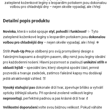
zateplené koženkové legíny s leopardím potiskem jsou dokonalou
volbou pro chladnější dny – nejen skvěle vypadají, ale i hřejí.
Detailní popis produktu
Novinka
, která v sobě spojuje
styl, pohodlí i funkčnost
!
✨
Tyto
zateplené koženkové legíny s leopardím potiskem jsou
dokonalou
volbou pro chladnější dny
– nejen skvěle vypadají, ale i hřejí.
❄
Střih
Push-Up Pro
je oblíbený pro svůj promyšlený design s
falešnými kapsami a dvojitým pasem, díky nimž jsou legíny ideální
pro každodenní nošení. Hlavní pozornost si zaslouží
unikátní střih v
oblasti hýždí
– speciální šev, který obepíná spodní část, jemně
pozvedá a tvaruje zadeček, zatímco falešné kapsy mu dodávají
ještě atraktivnější vzhled.
🍑
Vysoký stahující pas
dokonale drží tvar, zpevňuje bříško a vytváří
opticky štíhlejší siluetu. Při správně zvolené velikosti legíny
neprosvítají
, perfektně padnou a pas krásně drží tvar.
💃
Velikostní doporučení:
volte svou běžnou velikost. Pokud váháte