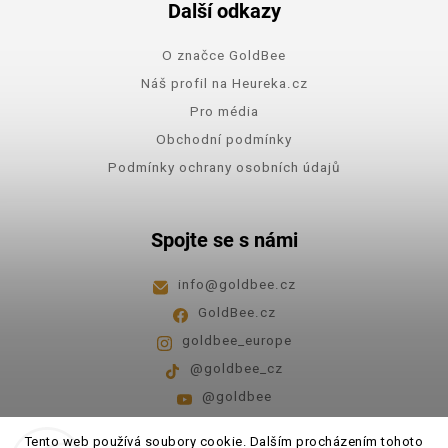
Další odkazy
O značce GoldBee
Náš profil na Heureka.cz
Pro média
Obchodní podmínky
Podmínky ochrany osobních údajů
Spojte se s námi
info
@
goldbee.cz
GoldBee.cz
goldbee_europe
@goldbee_cz
@goldbee
Pondělí - pátek
8:00-14:00
Tento web používá soubory cookie. Dalším procházením tohoto