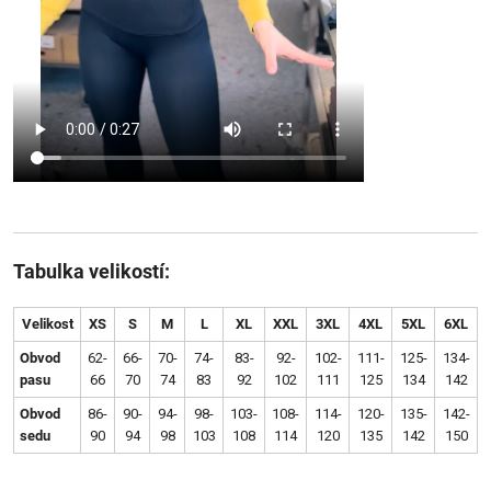
Tabulka velikostí:
Velikost
XS
S
M
L
XL
XXL
3XL
4XL
5XL
6XL
Obvod
62-
66-
70-
74-
83-
92-
102-
111-
125-
134-
pasu
66
70
74
83
92
102
111
125
134
142
Obvod
86-
90-
94-
98-
103-
108-
114-
120-
135-
142-
sedu
90
94
98
103
108
114
120
135
142
150