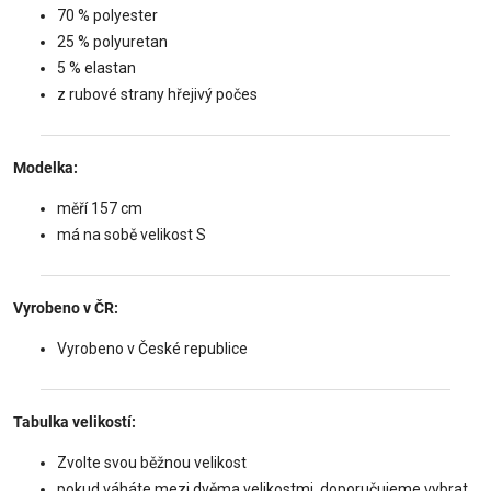
70 % polyester
25 % polyuretan
5 % elastan
z rubové strany hřejivý počes
Modelka:
měří 157 cm
má na sobě velikost S
Vyrobeno v ČR:
Vyrobeno v České republice
Tabulka velikostí:
Zvolte svou běžnou velikost
pokud váháte mezi dvěma velikostmi, doporučujeme vybrat