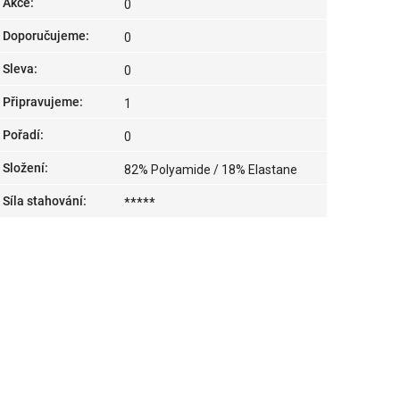
Akce
:
0
Doporučujeme
:
0
Sleva
:
0
Připravujeme
:
1
Pořadí
:
0
Složení
:
82% Polyamide / 18% Elastane
Síla stahování
:
*****