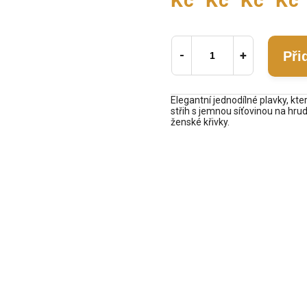
Kč
Kč
Kč
Kč
Při
Elegantní jednodílné plavky, kte
střih s jemnou síťovinou na hru
ženské křivky.