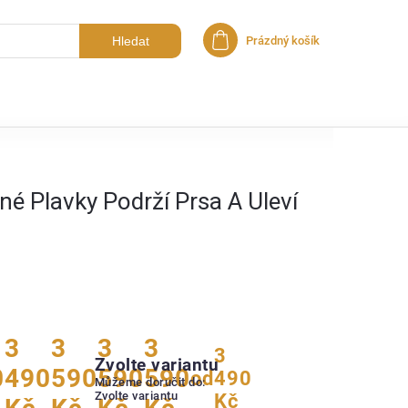
Hledat
Prázdný košík
Nákupní košík
é Plavky Podrží Prsa A Uleví
3
3
3
3
3
Zvolte variantu
0
490
590
590
590
od
490
Můžeme doručit do:
Zvolte variantu
Kč