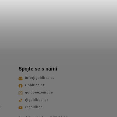
Spojte se s námi
info
@
goldbee.cz
GoldBee.cz
goldbee_europe
@goldbee_cz
ů
@goldbee