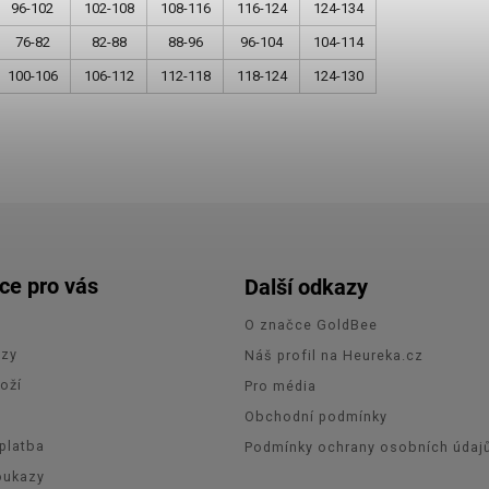
96-102
102-108
108-116
116-124
124-134
76-82
82-88
88-96
96-104
104-114
100-106
106-112
112-118
118-124
124-130
ce pro vás
Další odkazy
O značce GoldBee
azy
Náš profil na Heureka.cz
oží
Pro média
e
Obchodní podmínky
platba
Podmínky ochrany osobních údaj
oukazy