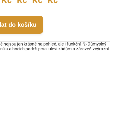
Kč
Kč
Kč
Kč
dat do košíku
ré nejsou jen krásné na pohled, ale i funkční. 💦 Důmyslný
dníku a bocích podrží prsa, uleví zádům a zároveň zvýrazní