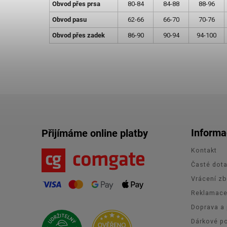
Obvod přes prsa
80-84
84-88
88-96
Obvod pasu
62-66
66-70
70-76
Obvod přes zadek
86-90
90-94
94-100
Informa
Přijímáme online platby
Kontakt
Časté dot
Vrácení zb
Reklamac
Doprava a 
Dárkové p