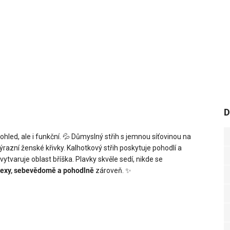
D
ohled, ale i funkční.
💦
Důmyslný střih s jemnou síťovinou na
razní ženské křivky. Kalhotkový střih poskytuje pohodlí a
vytvaruje oblast bříška. Plavky skvěle sedí, nikde se
sexy, sebevědomě a pohodlně
zároveň.
✨