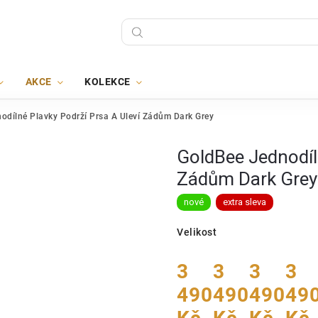
AKCE
KOLEKCE
odílné Plavky Podrží Prsa A Uleví Zádům Dark Grey
GoldBee Jednodíln
Zádům Dark Grey
nové
extra sleva
Velikost
3
3
3
3
490
490
490
49