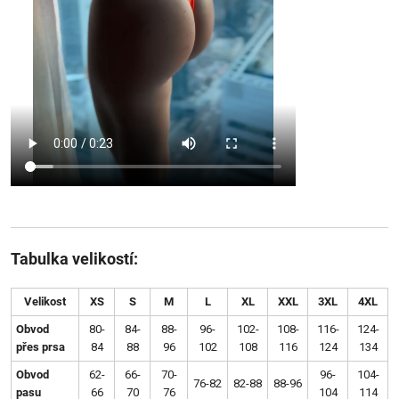
Tabulka velikostí:
Velikost
XS
S
M
L
XL
XXL
3XL
4XL
Obvod
80-
84-
88-
96-
102-
108-
116-
124-
přes prsa
84
88
96
102
108
116
124
134
Obvod
62-
66-
70-
96-
104-
76-82
82-88
88-96
pasu
66
70
76
104
114