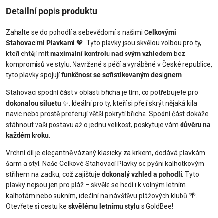
Detailní popis produktu
Zahalte se do pohodlí a sebevědomí s našimi
Celkovými
Stahovacími Plavkami
💖. Tyto plavky jsou skvělou volbou pro ty,
kteří chtějí mít
maximální kontrolu nad svým vzhledem
bez
kompromisů ve stylu. Navržené s péčí a vyráběné v České republice,
tyto plavky spojují
funkčnost se sofistikovaným designem
.
Stahovací spodní část v oblasti břicha je tím, co potřebujete pro
dokonalou siluetu
✨. Ideální pro ty, kteří si přejí skrýt nějaká kila
navíc nebo prostě preferují větší pokrytí břicha. Spodní část dokáže
stáhnout vaši postavu až o jednu velikost, poskytuje vám
důvěru na
každém kroku
.
Vrchní díl je elegantně vázaný klasicky za krkem, dodává plavkám
šarm a styl. Naše Celkové Stahovací Plavky se pyšní kalhotkovým
střihem na zadku, což zajišťuje
dokonalý vzhled a pohodlí
. Tyto
plavky nejsou jen pro pláž – skvěle se hodí i k volným letním
kalhotám nebo sukním, ideální na návštěvu plážových klubů 🌴.
Otevřete si cestu ke
skvělému letnímu stylu
s GoldBee!