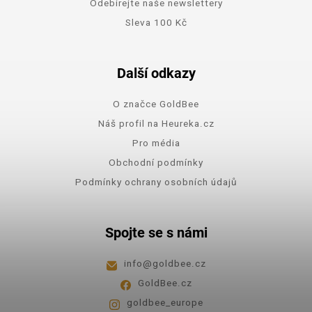
Odebírejte naše newslettery
Sleva 100 Kč
Další odkazy
O značce GoldBee
Náš profil na Heureka.cz
Pro média
Obchodní podmínky
Podmínky ochrany osobních údajů
Spojte se s námi
info
@
goldbee.cz
GoldBee.cz
goldbee_europe