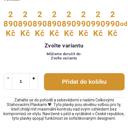
2
2
2
2
2
2
2
2
890
890
890
890
890
990
990
990
od
Kč
Kč
Kč
Kč
Kč
Kč
Kč
Kč
Zvolte variantu
Můžeme doručit do:
Zvolte variantu
Přidat do košíku
Zahalte se do pohodlí a sebevědomí s našimi Celkovými
Stahovacími Plavkami 💖. Tyto plavky jsou skvělou volbou pro ty,
kteří chtějí mít maximální kontrolu nad svým vzhledem bez
kompromisů ve stylu. Navržené s péčí a vyráběné v České republice,
tyto plavky spojují funkčnost se sofistikovaným designem.