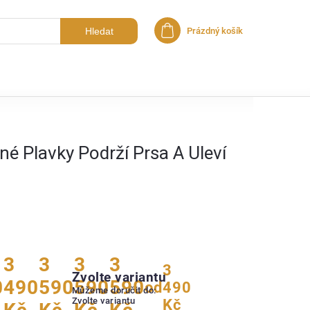
Hledat
Prázdný košík
Nákupní košík
é Plavky Podrží Prsa A Uleví
3
3
3
3
3
Zvolte variantu
0
490
590
590
590
od
490
Můžeme doručit do:
Zvolte variantu
Kč