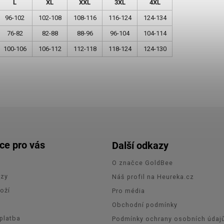
L
XL
XXL
3XL
4XL
96-102
102-108
108-116
116-124
124-134
76-82
82-88
88-96
96-104
104-114
100-106
106-112
112-118
118-124
124-130
ce pro vás
Další odkazy
O značce GoldBee
azy
Náš profil na Heureka.cz
oží
Pro média
e
Obchodní podmínky
platba
Podmínky ochrany osobních údaj