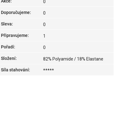
Akce
:
0
Doporučujeme
:
0
Sleva
:
0
Připravujeme
:
1
Pořadí
:
0
Složení
:
82% Polyamide / 18% Elastane
Síla stahování
:
*****