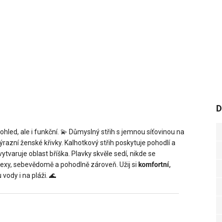
D
ohled, ale i funkční.
💫
Důmyslný střih s jemnou síťovinou na
razní ženské křivky. Kalhotkový střih poskytuje pohodlí a
ytvaruje oblast bříška. Plavky skvěle sedí, nikde se
it sexy, sebevědomě a pohodlně zároveň. Užij si
komfortní,
 vody i na pláži.
🌊