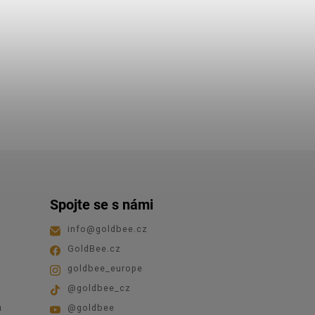
Spojte se s námi
info
@
goldbee.cz
GoldBee.cz
goldbee_europe
@goldbee_cz
ů
@goldbee