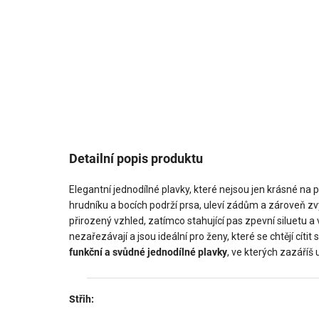
Detailní popis produktu
Elegantní jednodílné plavky, které nejsou jen krásné na p
hrudníku a bocích podrží prsa, uleví zádům a zároveň zvý
přirozený vzhled, zatímco stahující pas zpevní siluetu a v
nezařezávají a jsou ideální pro ženy, které se chtějí cít
funkční a svůdné jednodílné plavky
, ve kterých zazáříš u
Střih: