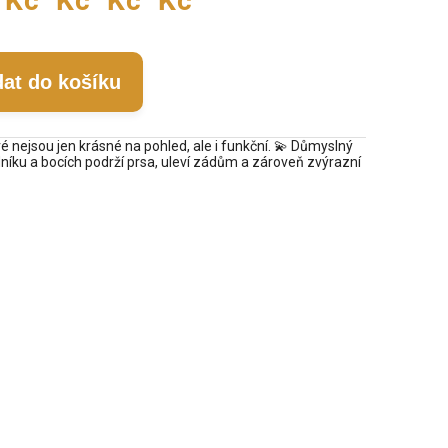
Kč
Kč
Kč
Kč
dat do košíku
ré nejsou jen krásné na pohled, ale i funkční. 💫 Důmyslný
dníku a bocích podrží prsa, uleví zádům a zároveň zvýrazní