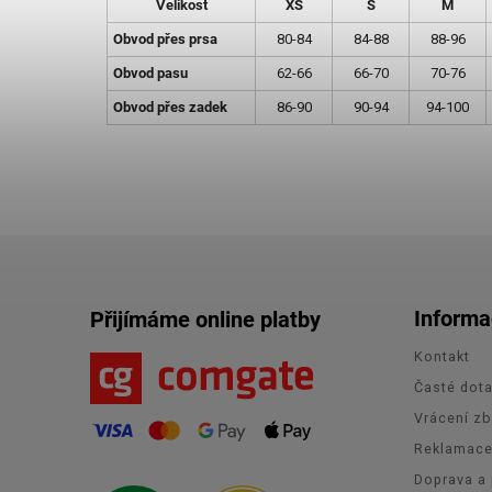
Velikost
XS
S
M
Obvod přes prsa
80-84
84-88
88-96
Obvod pasu
62-66
66-70
70-76
Obvod přes zadek
86-90
90-94
94-100
Informa
Přijímáme online platby
Kontakt
Časté dot
Vrácení zb
Reklamac
Doprava a 