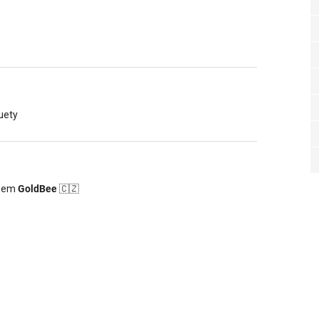
luety
ogem
GoldBee
🇨🇿