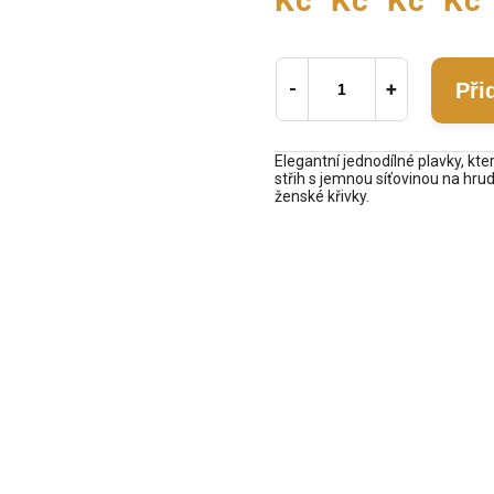
Kč
Kč
Kč
Kč
Při
Elegantní jednodílné plavky, kte
střih s jemnou síťovinou na hru
ženské křivky.