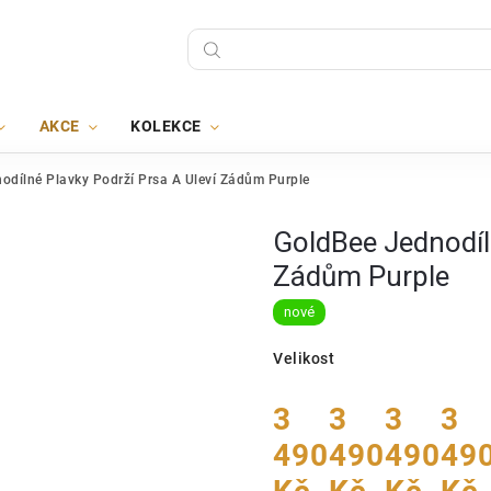
AKCE
KOLEKCE
odílné Plavky Podrží Prsa A Uleví Zádům Purple
GoldBee Jednodíln
Zádům Purple
nové
Velikost
3
3
3
3
490
490
490
49