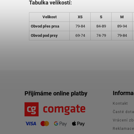
Tabulka velikostí:
Velikost
XS
S
M
Obvod přes prsa
79-84
84-89
89-94
Obvod pod prsy
69-74
74-79
79-84
Informa
Přijímáme online platby
Kontakt
Časté dot
Vrácení zb
Reklamac