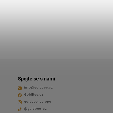
Spojte se s námi
info
@
goldbee.cz
GoldBee.cz
goldbee_europe
@goldbee_cz