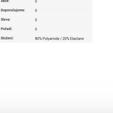
Akce
:
0
Doporučujeme
:
0
Sleva
:
0
Pořadí
:
0
Složení
:
80% Polyamide / 20% Elastane