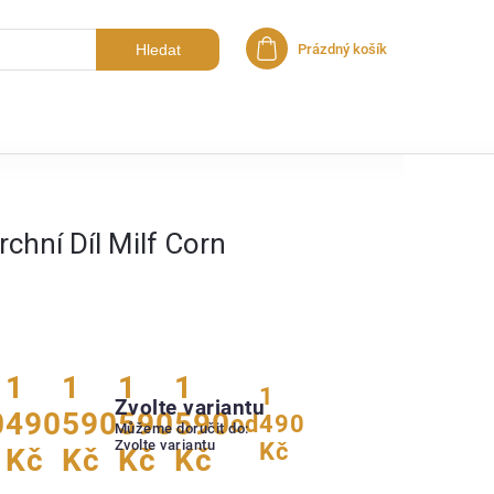
Hledat
Prázdný košík
Nákupní košík
chní Díl Milf Corn
1
1
1
1
1
Zvolte variantu
0
490
590
590
590
od
490
Můžeme doručit do:
Zvolte variantu
Kč
Kč
Kč
Kč
Kč