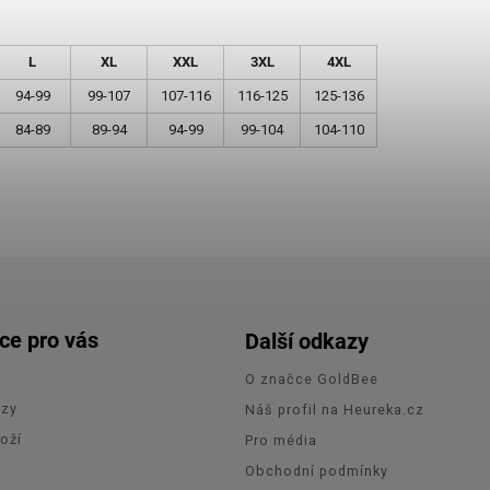
L
XL
XXL
3XL
4XL
94-99
99-107
107-116
116-125
125-136
84-89
89-94
94-99
99-104
104-110
ce pro vás
Další odkazy
O značce GoldBee
azy
Náš profil na Heureka.cz
oží
Pro média
e
Obchodní podmínky