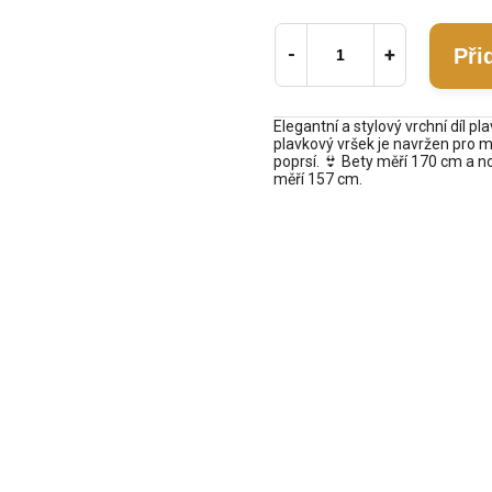
Při
Elegantní a stylový vrchní díl p
plavkový vršek je navržen pro m
poprsí. 👙 Bety měří 170 cm a n
měří 157 cm.