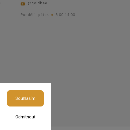
ů
@goldbee
Pondělí - pátek
8:00-14:00
okies
Souhlasím
Odmítnout