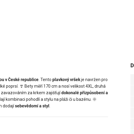
D
ou v České republice
. Tento
plavkový vršek
je navržen pro
lké poprsí. 👙 Bety měří 170 cm a nosí velikost 4XL, druhá
e zavazováním za krkem zajišťují
dokonalé přizpůsobení a
dají kombinaci pohodlí a stylu na pláži či u bazénu. 🌞
ám dodají
sebevědomí a styl
.