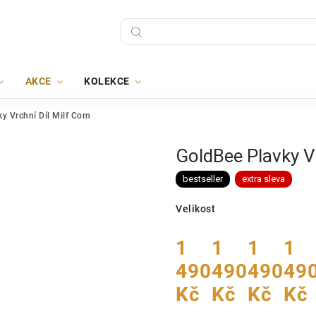
AKCE
KOLEKCE
y Vrchní Díl Milf Corn
GoldBee Plavky Vr
bestseller
extra sleva
Velikost
1
1
1
1
490
490
490
49
Kč
Kč
Kč
Kč