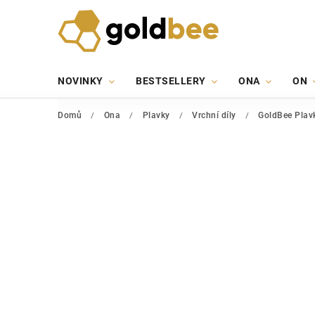
NOVINKY
BESTSELLERY
ONA
ON
Domů
/
Ona
/
Plavky
/
Vrchní díly
/
GoldBee Plavk