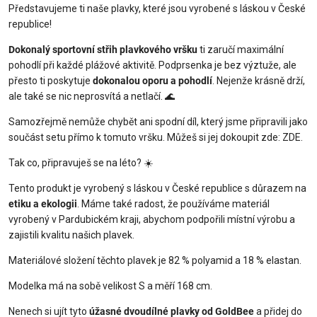
Představujeme ti naše plavky, které jsou vyrobené s láskou v České
republice!
Dokonalý sportovní střih plavkového vršku
ti zaručí maximální
pohodlí při každé plážové aktivitě. Podprsenka je bez výztuže, ale
přesto ti poskytuje
dokonalou oporu a pohodlí
. Nejenže krásně drží,
ale také se nic neprosvítá a netlačí. 🌊
Samozřejmě nemůže chybět ani spodní díl, který jsme připravili jako
součást setu přímo k tomuto vršku. Můžeš si jej dokoupit zde: ZDE.
Tak co, připravuješ se na léto? ☀️
Tento produkt je vyrobený s láskou v České republice s důrazem na
etiku a ekologii
. Máme také radost, že používáme materiál
vyrobený v Pardubickém kraji, abychom podpořili místní výrobu a
zajistili kvalitu našich plavek.
Materiálové složení těchto plavek je 82 % polyamid a 18 % elastan.
Modelka má na sobě velikost S a měří 168 cm.
Nenech si ujít tyto
úžasné dvoudílné plavky od GoldBee
a přidej do