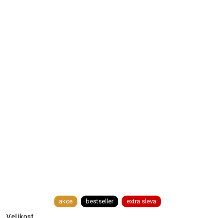
akce
bestseller
extra sleva
Velikost