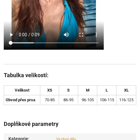
Tabulka velikostí:
Velikost
XS
S
M
L
XL
Obvod přes prsa
70-85
86-95
96-105
106-115
116-125
Doplňkové parametry
Kategorie
:
Vrchní díly