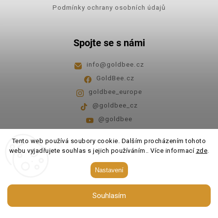
Podmínky ochrany osobních údajů
Spojte se s námi
info
@
goldbee.cz
GoldBee.cz
goldbee_europe
@goldbee_cz
@goldbee
Pondělí - pátek
8:00-14:00
Tento web používá soubory cookie. Dalším procházením tohoto
webu vyjadřujete souhlas s jejich používáním.. Více informací
zde
.
Copyright 2026
GoldBee
. Všechna práva vyhrazena.
Nastavení
Upravit nastavení cookies
Souhlasím
Vytvořil
Shoptet
| Design
Shoptak.cz.