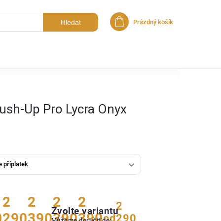
Hledat
Prázdný košík
Nákupní košík
ush-Up Pro Lycra Onyx
2
2
2
2
2
Zvolte variantu
0
290
390
390
390
od
290
Můžeme doručit do: