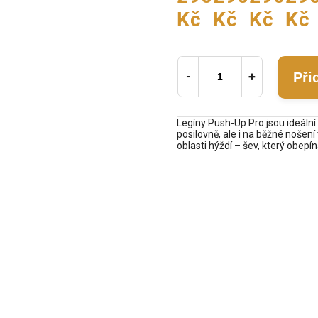
Kč
Kč
Kč
Kč
Při
Legíny Push-Up Pro jsou ideální
posilovně, ale i na běžné nošení
oblasti hýždí – šev, který obepí