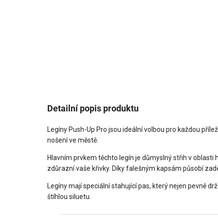
Detailní popis produktu
Legíny Push-Up Pro jsou ideální volbou pro každou příleži
nošení ve městě.
Hlavním prvkem těchto legín je důmyslný střih v oblasti 
zdůrazní vaše křivky. Díky falešným kapsám působí zadeč
Legíny mají speciální stahující pas, který nejen pevně drž
štíhlou siluetu.