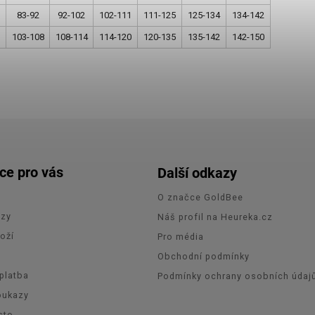
83-92
92-102
102-111
111-125
125-134
134-142
103-108
108-114
114-120
120-135
135-142
142-150
ce pro vás
Další odkazy
O značce GoldBee
azy
Náš profil na Heureka.cz
oží
Pro média
e
Obchodní podmínky
platba
Podmínky ochrany osobních údaj
oukazy
sto