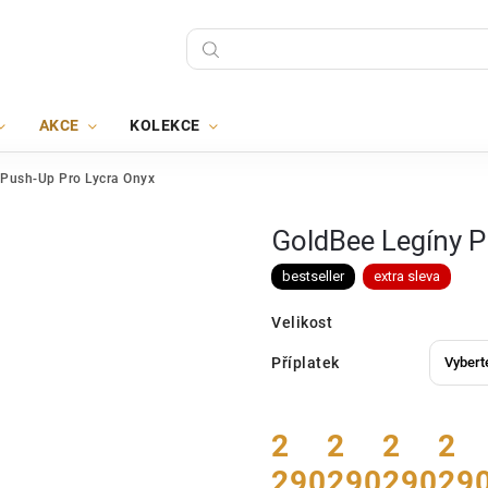
AKCE
KOLEKCE
 Push-Up Pro Lycra Onyx
GoldBee Legíny P
bestseller
extra sleva
Velikost
Příplatek
2
2
2
2
290
290
290
29