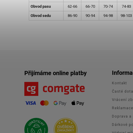
Obvod pasu
62-66
66-70
70-74
74-83
Obvod sedu
86-90
90-94
94-98
98-103
Informa
Přijímáme online platby
Kontakt
Časté dot
Vrácení zb
Reklamac
Doprava a 
Dárkové p
Výdejní mí