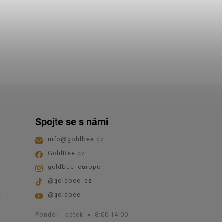
Spojte se s námi
info
@
goldbee.cz
GoldBee.cz
goldbee_europe
@goldbee_cz
ů
@goldbee
Pondělí - pátek
8:00-14:00