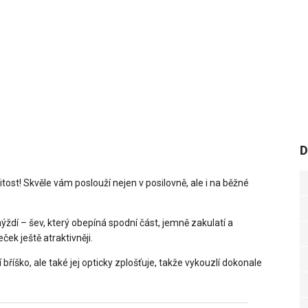
D
tost! Skvěle vám poslouží nejen v posilovně, ale i na běžné
hýždí – šev, který obepíná spodní část, jemně zakulatí a
ek ještě atraktivněji.
í bříško, ale také jej opticky zplošťuje, takže vykouzlí dokonale