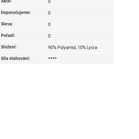
Akce
:
0
Doporučujeme
:
0
Sleva
:
0
Pořadí
:
0
Složení
:
90% Polyamid, 10% Lycra
Síla stahování
:
****