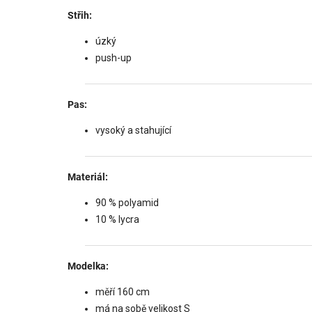
Střih:
úzký
push-up
Pas:
vysoký a stahující
Materiál:
90 % polyamid
10 % lycra
Modelka:
měří 160 cm
má na sobě velikost S