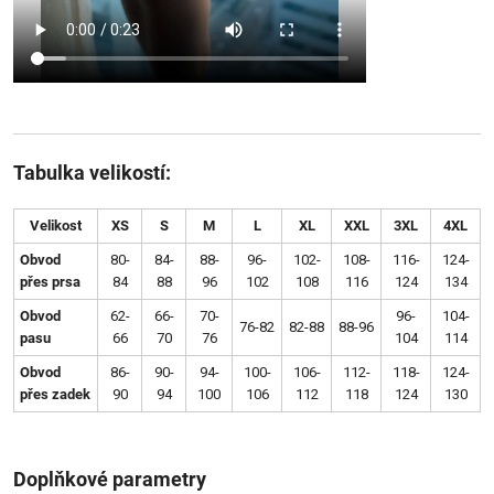
Tabulka velikostí:
Velikost
XS
S
M
L
XL
XXL
3XL
4XL
Obvod
80-
84-
88-
96-
102-
108-
116-
124-
přes prsa
84
88
96
102
108
116
124
134
Obvod
62-
66-
70-
96-
104-
76-82
82-88
88-96
pasu
66
70
76
104
114
Obvod
86-
90-
94-
100-
106-
112-
118-
124-
přes zadek
90
94
100
106
112
118
124
130
Doplňkové parametry