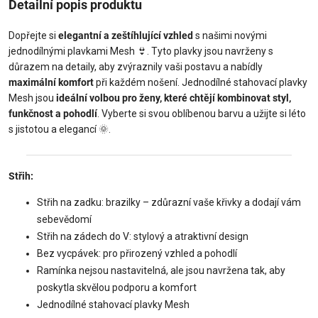
Detailní popis produktu
Dopřejte si
elegantní a zeštíhlující vzhled
s našimi novými
jednodílnými plavkami Mesh
👙
. Tyto plavky jsou navrženy s
důrazem na detaily, aby zvýraznily vaši postavu a nabídly
maximální komfort
při každém nošení. Jednodílné stahovací plavky
Mesh jsou
ideální volbou pro ženy, které chtějí kombinovat styl,
funkčnost a pohodlí
. Vyberte si svou oblíbenou barvu a užijte si léto
s jistotou a elegancí
🌞
.
Střih:
Střih na zadku: brazilky – zdůrazní vaše křivky a dodají vám
sebevědomí
Střih na zádech do V: stylový a atraktivní design
Bez vycpávek: pro přirozený vzhled a pohodlí
Ramínka nejsou nastavitelná, ale jsou navržena tak, aby
poskytla skvělou podporu a komfort
Jednodílné stahovací plavky Mesh