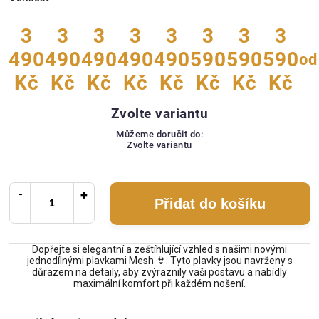
3
3
3
3
3
3
3
3
490
490
490
490
490
590
590
590
od
Kč
Kč
Kč
Kč
Kč
Kč
Kč
Kč
Zvolte variantu
Můžeme doručit do:
Zvolte variantu
Přidat do košíku
Dopřejte si elegantní a zeštíhlující vzhled s našimi novými
jednodílnými plavkami Mesh 👙. Tyto plavky jsou navrženy s
důrazem na detaily, aby zvýraznily vaši postavu a nabídly
maximální komfort při každém nošení.