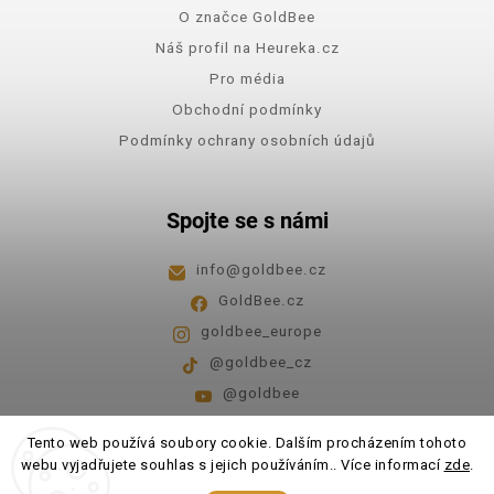
O značce GoldBee
Náš profil na Heureka.cz
Pro média
Obchodní podmínky
Podmínky ochrany osobních údajů
Spojte se s námi
info
@
goldbee.cz
GoldBee.cz
goldbee_europe
@goldbee_cz
@goldbee
Pondělí - pátek
8:00-14:00
Tento web používá soubory cookie. Dalším procházením tohoto
webu vyjadřujete souhlas s jejich používáním.. Více informací
zde
.