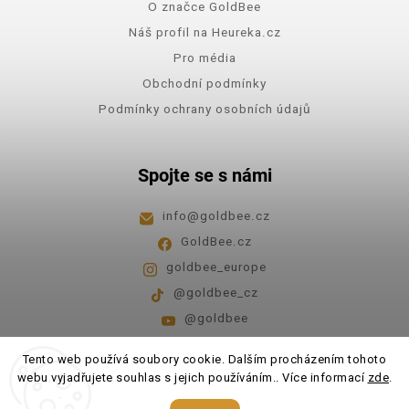
O značce GoldBee
Náš profil na Heureka.cz
Pro média
Obchodní podmínky
Podmínky ochrany osobních údajů
Spojte se s námi
info
@
goldbee.cz
GoldBee.cz
goldbee_europe
@goldbee_cz
@goldbee
Pondělí - pátek
8:00-14:00
Tento web používá soubory cookie. Dalším procházením tohoto
webu vyjadřujete souhlas s jejich používáním.. Více informací
zde
.
Copyright 2026
GoldBee
. Všechna práva vyhrazena.