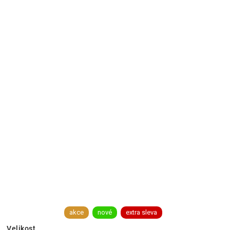
akce
nové
extra sleva
Velikost