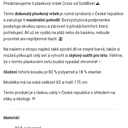
Představujeme ti plavkový vršek Cross od GoldBee! 🌊
Tento
dokonalý plavkový vršek
je ručně vyrobený v České republice
a zaručuje ti
maximální pohodlí
. Bezvýztužová podprsenka
poskytuje skvělou oporu a zároveň ti přináší komfort, který
potřebuješ. Ať už se vydáš na pláž nebo do bazénu, nebude
prosvítat ani nepříjemně tlačit. 🏖️
Na našem e‑shopu najdeš také spodní díl ve stejné barvě, takže si
můžeš přikoupit celý set a vytvořit si
stylový outfit pro léto
. Věříme,
že v tomto plavkovém setu budeš vypadat ohromně! ✨
Složení
tohoto kousku je 82 % polyamid a 18 % elastan.
Modelka má na sobě velikost XS a měří 175 cm.
Tento produkt je s láskou ušitý v České republice s ohledem na
etiku a ekologii. 💚
Materiál: