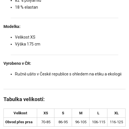
82 % polyamid
18 % elastan
Modelka:
Velikost XS
Výška 175 cm
Vyrobeno v ČR:
Ručně ušito v České republice s ohledem na etiku a ekologii
Tabulka velikostí:
Velikost
XS
S
M
L
XL
Obvod přes prsa
70-85
86-95
96-105
106-115
116-125