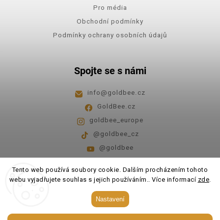
Pro média
Obchodní podmínky
Podmínky ochrany osobních údajů
Spojte se s námi
info
@
goldbee.cz
GoldBee.cz
goldbee_europe
@goldbee_cz
@goldbee
Pondělí - pátek
8:00-14:00
Tento web používá soubory cookie. Dalším procházením tohoto
webu vyjadřujete souhlas s jejich používáním.. Více informací
zde
.
Copyright 2026
GoldBee
. Všechna práva vyhrazena.
Nastavení
Upravit nastavení cookies