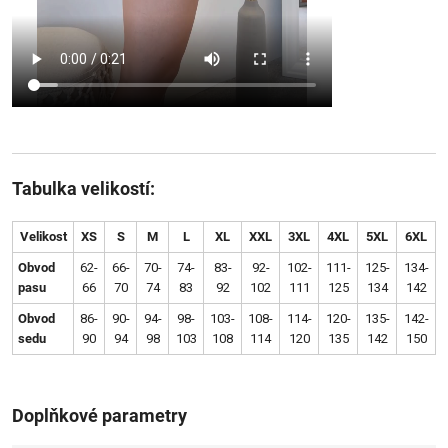
Tabulka velikostí:
Velikost
XS
S
M
L
XL
XXL
3XL
4XL
5XL
6XL
Obvod
62-
66-
70-
74-
83-
92-
102-
111-
125-
134-
pasu
66
70
74
83
92
102
111
125
134
142
Obvod
86-
90-
94-
98-
103-
108-
114-
120-
135-
142-
sedu
90
94
98
103
108
114
120
135
142
150
Doplňkové parametry