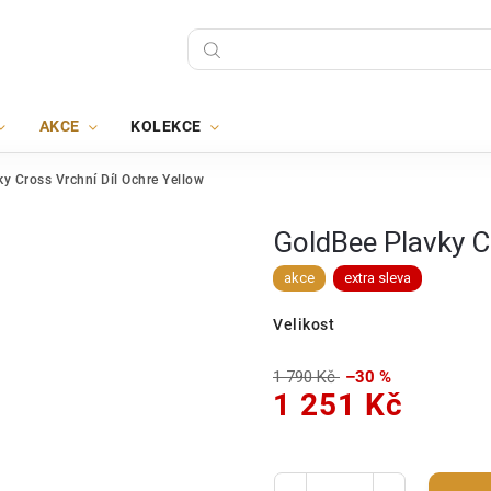
AKCE
KOLEKCE
y Cross Vrchní Díl Ochre Yellow
GoldBee Plavky C
akce
extra sleva
Velikost
1 790 Kč
–30 %
1 251 Kč