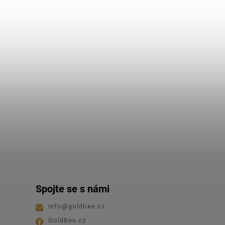
Spojte se s námi
info
@
goldbee.cz
GoldBee.cz