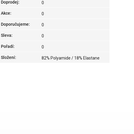
Doprodej
:
0
Akce
:
0
Doporučujeme
:
0
Sleva
:
0
Pořadí
:
0
Složení
:
82% Polyamide / 18% Elastane