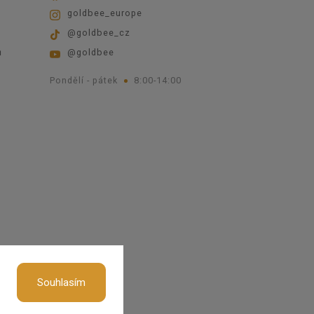
goldbee_europe
@goldbee_cz
ů
@goldbee
Pondělí - pátek
8:00-14:00
okies
Souhlasím