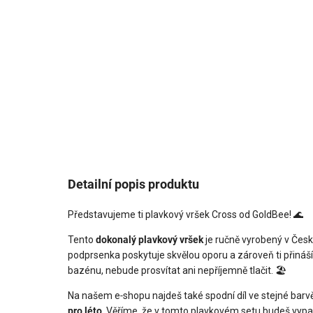
Detailní popis produktu
Představujeme ti plavkový vršek Cross od GoldBee! 🌊
Tento
dokonalý plavkový vršek
je ručně vyrobený v Česk
podprsenka poskytuje skvělou oporu a zároveň ti přináší
bazénu, nebude prosvítat ani nepříjemně tlačit. 🏖️
Na našem e‑shopu najdeš také spodní díl ve stejné barvě, 
pro léto
. Věříme, že v tomto plavkovém setu budeš vyp