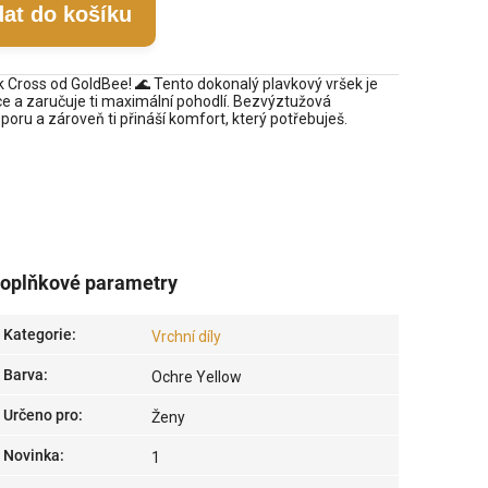
dat do košíku
k Cross od GoldBee! 🌊 Tento dokonalý plavkový vršek je
ce a zaručuje ti maximální pohodlí. Bezvýztužová
oru a zároveň ti přináší komfort, který potřebuješ.
oplňkové parametry
Kategorie
:
Vrchní díly
Barva
:
Ochre Yellow
Určeno pro
:
Ženy
Novinka
:
1