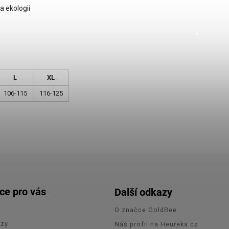
a ekologii
L
XL
106-115
116-125
ce pro vás
Další odkazy
O značce GoldBee
azy
Náš profil na Heureka.cz