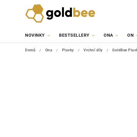
NOVINKY
BESTSELLERY
ONA
ON
Domů
/
Ona
/
Plavky
/
Vrchní díly
/
GoldBee Plavk