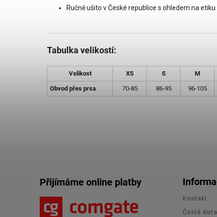
Ručně ušito v České republice s ohledem na etiku 
Tabulka velikostí:
Velikost
XS
S
M
Obvod přes prsa
70-85
86-95
96-105
Informa
Přijímáme online platby
Kontakt
Časté dot