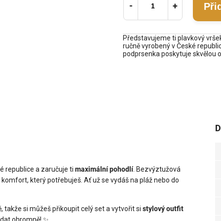
Při
Představujeme ti plavkový vrše
ručně vyrobený v České republi
podprsenka poskytuje skvělou op
D
é republice a zaručuje ti
maximální pohodlí
. Bezvýztužová
 komfort, který potřebuješ. Ať už se vydáš na pláž nebo do
takže si můžeš přikoupit celý set a vytvořit si
stylový outfit
adat ohromně! ✨