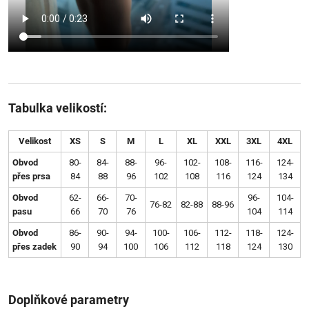
Tabulka velikostí:
Velikost
XS
S
M
L
XL
XXL
3XL
4XL
Obvod
80-
84-
88-
96-
102-
108-
116-
124-
přes prsa
84
88
96
102
108
116
124
134
Obvod
62-
66-
70-
96-
104-
76-82
82-88
88-96
pasu
66
70
76
104
114
Obvod
86-
90-
94-
100-
106-
112-
118-
124-
přes zadek
90
94
100
106
112
118
124
130
Doplňkové parametry