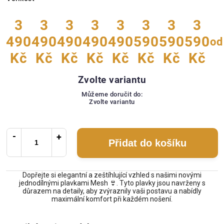
3
3
3
3
3
3
3
3
490
490
490
490
490
590
590
590
od
Kč
Kč
Kč
Kč
Kč
Kč
Kč
Kč
Zvolte variantu
Můžeme doručit do:
Zvolte variantu
Přidat do košíku
Dopřejte si elegantní a zeštíhlující vzhled s našimi novými
jednodílnými plavkami Mesh 👙. Tyto plavky jsou navrženy s
důrazem na detaily, aby zvýraznily vaši postavu a nabídly
maximální komfort při každém nošení.