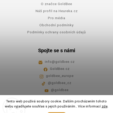
O značce GoldBee
Náš profil na Heureka.cz
Pro média
Obchodní podmínky
Podmínky ochrany osobních údajů
Spojte se s námi
info
@
goldbee.cz
GoldBee.cz
goldbee_europe
@goldbee_cz
@goldbee
Pondělí - pátek
8:00-14:00
Tento web používá soubory cookie. Dalším procházením tohoto
webu vyjadřujete souhlas s jejich používáním.. Více informací
zde
.