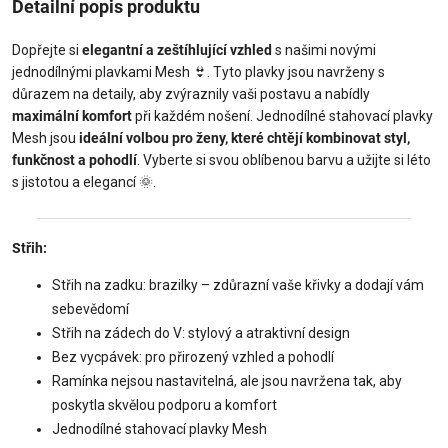
Detailní popis produktu
Dopřejte si
elegantní a zeštíhlující vzhled
s našimi novými
jednodílnými plavkami Mesh
👙
. Tyto plavky jsou navrženy s
důrazem na detaily, aby zvýraznily vaši postavu a nabídly
maximální komfort
při každém nošení. Jednodílné stahovací plavky
Mesh jsou
ideální volbou pro ženy, které chtějí kombinovat styl,
funkčnost a pohodlí
. Vyberte si svou oblíbenou barvu a užijte si léto
s jistotou a elegancí
🌞
.
Střih:
Střih na zadku: brazilky – zdůrazní vaše křivky a dodají vám
sebevědomí
Střih na zádech do V: stylový a atraktivní design
Bez vycpávek: pro přirozený vzhled a pohodlí
Ramínka nejsou nastavitelná, ale jsou navržena tak, aby
poskytla skvělou podporu a komfort
Jednodílné stahovací plavky Mesh