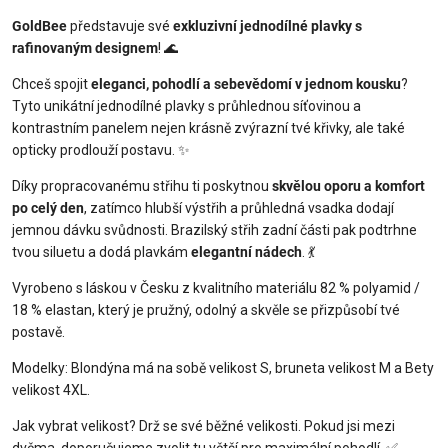
GoldBee
představuje své
exkluzivní jednodílné plavky s
rafinovaným designem
! 🌊
Chceš spojit
eleganci, pohodlí a sebevědomí v jednom kousku
?
Tyto unikátní jednodílné plavky s průhlednou síťovinou a
kontrastním panelem nejen krásně zvýrazní tvé křivky, ale také
opticky prodlouží postavu. ✨
Díky propracovanému střihu ti poskytnou
skvělou oporu a komfort
po celý den
, zatímco hlubší výstřih a průhledná vsadka dodají
jemnou dávku svůdnosti. Brazilský střih zadní části pak podtrhne
tvou siluetu a dodá plavkám
elegantní nádech
. 💃
Vyrobeno s láskou v Česku z kvalitního materiálu 82 % polyamid /
18 % elastan, který je pružný, odolný a skvěle se přizpůsobí tvé
postavě.
Modelky: Blondýna má na sobě velikost S, bruneta velikost M a Bety
velikost 4XL.
Jak vybrat velikost? Drž se své běžné velikosti. Pokud jsi mezi
dvěma, doporučujeme zvolit tu větší pro maximální pohodlí. ✅