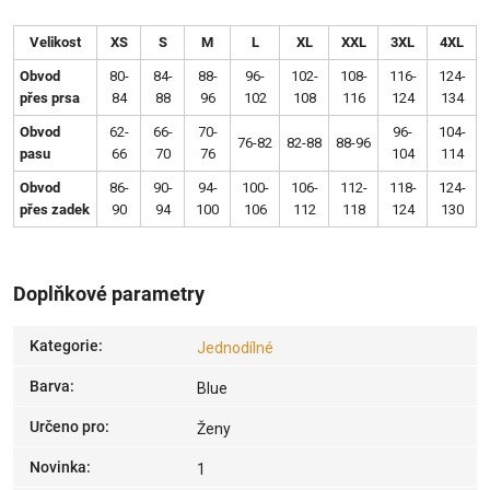
Velikost
XS
S
M
L
XL
XXL
3XL
4XL
Obvod
80-
84-
88-
96-
102-
108-
116-
124-
přes prsa
84
88
96
102
108
116
124
134
Obvod
62-
66-
70-
96-
104-
76-82
82-88
88-96
pasu
66
70
76
104
114
Obvod
86-
90-
94-
100-
106-
112-
118-
124-
přes zadek
90
94
100
106
112
118
124
130
Doplňkové parametry
Kategorie
:
Jednodílné
Barva
:
Blue
Určeno pro
:
Ženy
Novinka
:
1