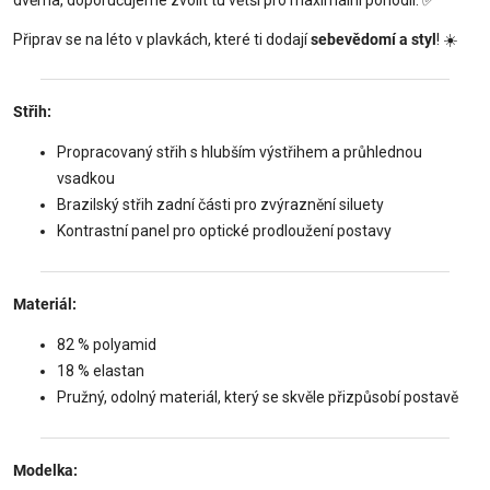
Připrav se na léto v plavkách, které ti dodají
sebevědomí a styl
! ☀️
Střih:
Propracovaný střih s hlubším výstřihem a průhlednou
vsadkou
Brazilský střih zadní části pro zvýraznění siluety
Kontrastní panel pro optické prodloužení postavy
Materiál:
82 % polyamid
18 % elastan
Pružný, odolný materiál, který se skvěle přizpůsobí postavě
Modelka: