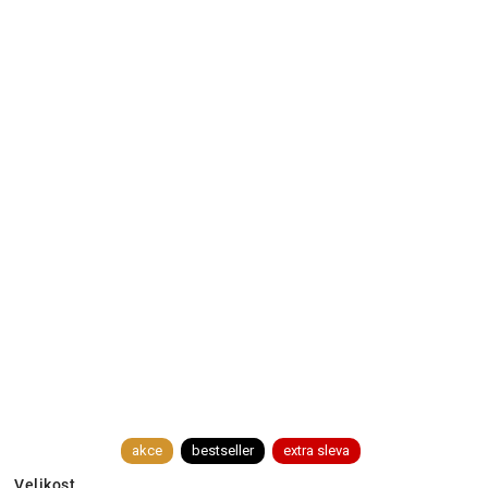
akce
bestseller
extra sleva
Velikost