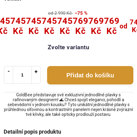
od 2 990 Kč
–75 %
45
745
745
745
745
769
769
769
7
od
Kč
Kč
Kč
Kč
Kč
Kč
Kč
Kč
K
Zvolte variantu
Přidat do košíku
GoldBee představuje své exkluzivní jednodílné plavky s
rafinovaným designem! 🌊 Chceš spojit eleganci, pohodlí a
sebevědomí v jednom kousku? Tyto unikátní jednodílné plavky s
průhlednou síťovinou a kontrastním panelem nejen krásně zvýrazní
tvé křivky, ale také opticky prodlouží postavu.
Detailní popis produktu