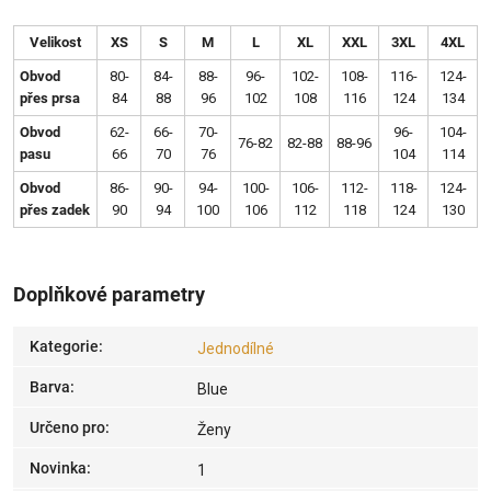
Velikost
XS
S
M
L
XL
XXL
3XL
4XL
Obvod
80-
84-
88-
96-
102-
108-
116-
124-
přes prsa
84
88
96
102
108
116
124
134
Obvod
62-
66-
70-
96-
104-
76-82
82-88
88-96
pasu
66
70
76
104
114
Obvod
86-
90-
94-
100-
106-
112-
118-
124-
přes zadek
90
94
100
106
112
118
124
130
Doplňkové parametry
Kategorie
:
Jednodílné
Barva
:
Blue
Určeno pro
:
Ženy
Novinka
:
1