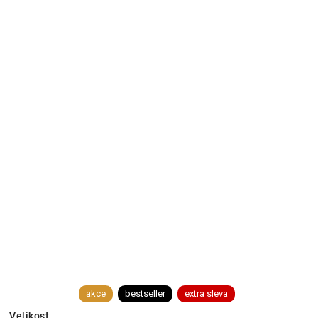
akce
bestseller
extra sleva
Velikost