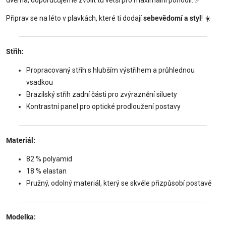
Připrav se na léto v plavkách, které ti dodají
sebevědomí a styl
! ☀️
Střih:
Propracovaný střih s hlubším výstřihem a průhlednou
vsadkou
Brazilský střih zadní části pro zvýraznění siluety
Kontrastní panel pro optické prodloužení postavy
Materiál:
82 % polyamid
18 % elastan
Pružný, odolný materiál, který se skvěle přizpůsobí postavě
Modelka: