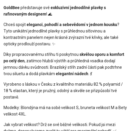
GoldBee
představuje své
exkluzivní jednodílné plavky s
rafinovaným designem
! 🌊
Chceš spojit
eleganci, pohodlí a sebevědomí v jednom kousku
?
Tyto unikátní jednodílné plavky s průhlednou síťovinou a
kontrastním panelem nejen krásně zvýrazní tvé křivky, ale také
opticky prodlouží postavu. ✨
Díky propracovanému střihu ti poskytnou
skvělou oporu a komfort
po celý den
, zatímco hlubší výstřih a průhledná vsadka dodají
jemnou dávku svůdnosti. Brazilský střih zadní části pak podtrhne
tvou siluetu a dodá plavkám
elegantní nádech
. 💃
Vyrobeno s láskou v Česku z kvalitního materiálu 82 % polyamid /
18 % elastan, který je pružný, odolný a skvěle se přizpůsobí tvé
postavě.
Modelky: Blondýna má na sobě velikost S, bruneta velikost M a Bety
velikost 4XL.
Jak vybrat velikost? Drž se své běžné velikosti. Pokud jsi mezi
dvěma, doporučujeme zvolit tu větší pro maximální pohodlí. ✅