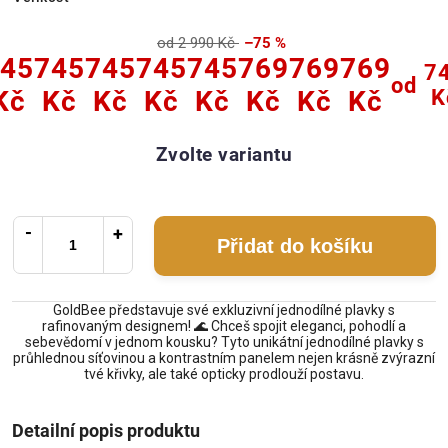
od 2 990 Kč
–75 %
45
745
745
745
745
769
769
769
7
od
Kč
Kč
Kč
Kč
Kč
Kč
Kč
Kč
K
Zvolte variantu
Přidat do košíku
GoldBee představuje své exkluzivní jednodílné plavky s
rafinovaným designem! 🌊 Chceš spojit eleganci, pohodlí a
sebevědomí v jednom kousku? Tyto unikátní jednodílné plavky s
průhlednou síťovinou a kontrastním panelem nejen krásně zvýrazní
tvé křivky, ale také opticky prodlouží postavu.
Detailní popis produktu