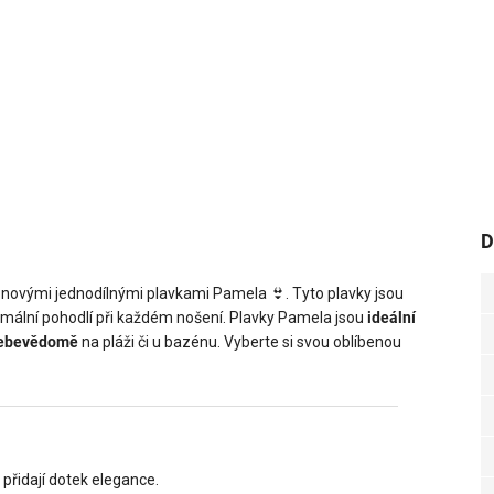
D
 novými jednodílnými plavkami Pamela 👙. Tyto plavky jsou
ximální pohodlí při každém nošení. Plavky Pamela jsou
ideální
e sebevědomě
na pláži či u bazénu. Vyberte si svou oblíbenou
 přidají dotek elegance.