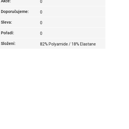
Akce
:
0
Doporučujeme
:
0
Sleva
:
0
Pořadí
:
0
Složení
:
82% Polyamide / 18% Elastane