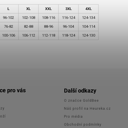
L
XL
XXL
3XL
4XL
96-102
102-108
108-116
116-124
124-134
76-82
82-88
88-96
96-104
104-114
100-106
106-112
112-118
118-124
124-130
ce pro vás
Další odkazy
O značce GoldBee
azy
Náš profil na Heureka.cz
oží
Pro média
e
Obchodní podmínky