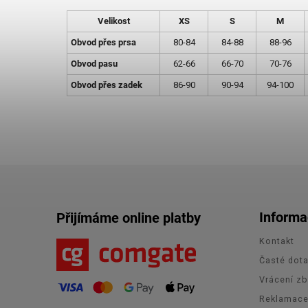
Velikost
XS
S
M
Obvod přes prsa
80-84
84-88
88-96
Obvod pasu
62-66
66-70
70-76
Obvod přes zadek
86-90
90-94
94-100
Informa
Přijímáme online platby
Kontakt
Časté dot
Vrácení zb
Reklamac