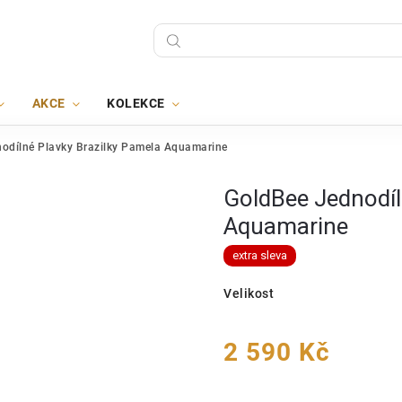
AKCE
KOLEKCE
odílné Plavky Brazilky Pamela Aquamarine
GoldBee Jednodíl
Aquamarine
extra sleva
Velikost
2 590 Kč