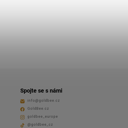
Spojte se s námi
info
@
goldbee.cz
GoldBee.cz
goldbee_europe
@goldbee_cz