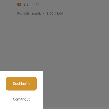
ů
@goldbee
Pondělí - pátek
8:00-14:00
okies
Souhlasím
Odmítnout