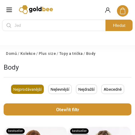
Hledat
Domů
/
Kolekce
/
Plus size
/
Topy a trička
/
Body
Body
Nejprodávanější
Nejlevnější
Nejdražší
Abecedně
Otevřít filtr
bestseller
bestseller