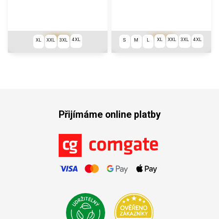
1 890 Kč
1 890 Kč
4XL
XL
XXL
3XL
4XL
XL
XXL
3XL
S
M
L
Přijímáme online platby