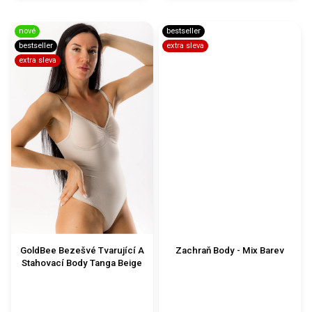
nové
bestseller
bestseller
extra sleva
extra sleva
GoldBee Bezešvé Tvarující A
Zachraň Body - Mix Barev
Stahovací Body Tanga Beige