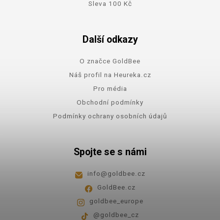
Sleva 100 Kč
Další odkazy
O značce GoldBee
Náš profil na Heureka.cz
Pro média
Obchodní podmínky
Podmínky ochrany osobních údajů
Spojte se s námi
info
@
goldbee.cz
GoldBee.cz
goldbee_europe
@goldbee_cz