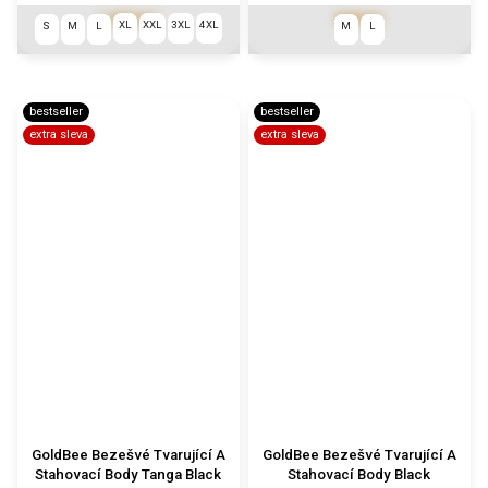
1 890 Kč
890 Kč
XL
XXL
3XL
4XL
S
M
L
M
L
bestseller
bestseller
extra sleva
extra sleva
GoldBee Bezešvé Tvarující A
GoldBee Bezešvé Tvarující A
Stahovací Body Tanga Black
Stahovací Body Black