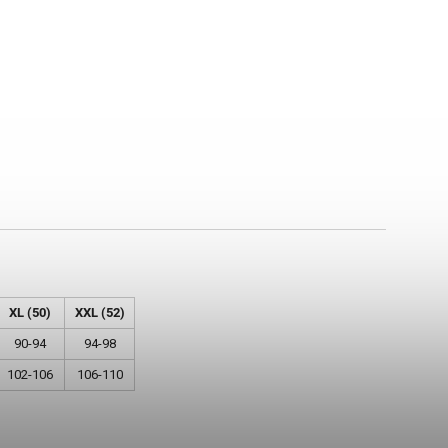
XL (50)
XXL (52)
90-94
94-98
102-106
106-110