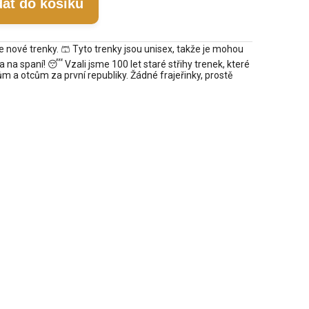
dat do košíku
nové trenky. 🩳 Tyto trenky jsou unisex, takže je mohou
a na spaní! 😴 Vzali jsme 100 let staré střihy trenek, které
m a otcům za první republiky. Žádné frajeřinky, prostě