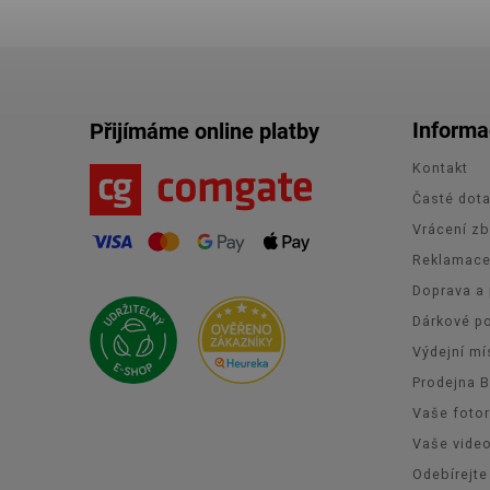
Informa
Přijímáme online platby
Kontakt
Časté dot
Vrácení zb
Reklamac
Doprava a 
Dárkové p
Výdejní mí
Prodejna 
Vaše foto
Vaše vide
Odebírejte