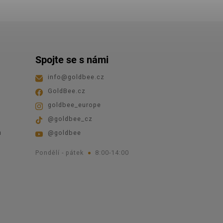
Spojte se s námi
info
@
goldbee.cz
GoldBee.cz
goldbee_europe
@goldbee_cz
ů
@goldbee
Pondělí - pátek
8:00-14:00