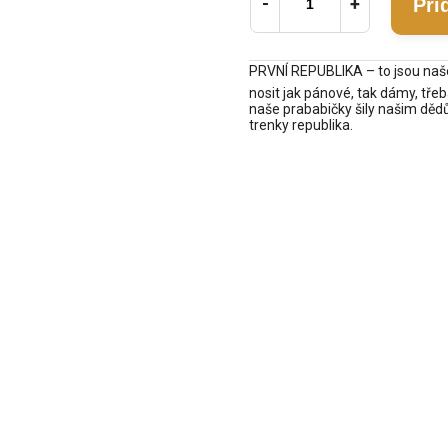
Při
PRVNÍ REPUBLIKA – to jsou naše 
nosit jak pánové, tak dámy, třeb
naše prababičky šily našim dědů
trenky republika.