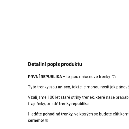
Detailní popis produktu
PRVNÍ REPUBLIKA
– to jsou naše nové trenky. 🩳
Tyto trenky jsou
unisex
, takže je mohou nosit jak pánov
Vzali jsme 100 let staré střihy trenek, které naše praba
frajeřinky, prostě
trenky republika
.
Hledáte
pohodlné trenky
, ve kterých se budete cítit k
černého
! 🎯