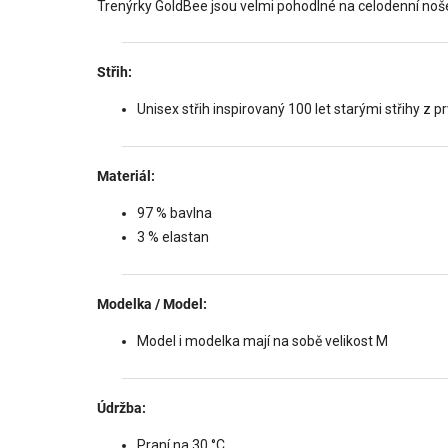
Trenýrky GoldBee jsou velmi pohodlné na celodenní nošen
Střih:
Unisex střih inspirovaný 100 let starými střihy z pr
Materiál:
97 % bavlna
3 % elastan
Modelka / Model:
Model i modelka mají na sobě velikost M
Údržba:
Praní na 30 °C