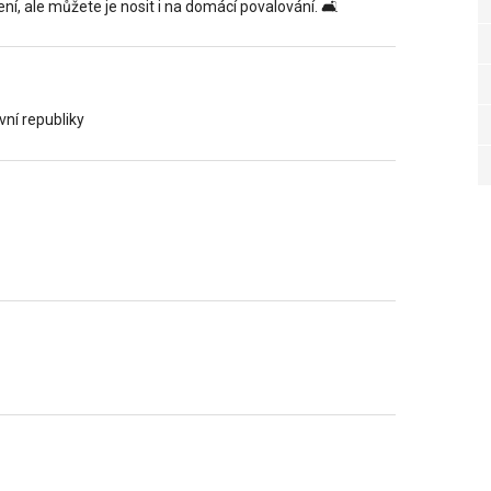
í, ale můžete je nosit i na domácí povalování. 🛋️
vní republiky