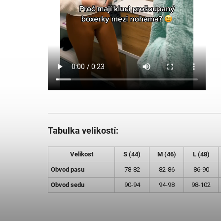
Tabulka velikostí:
Velikost
S (44)
M (46)
L (48)
Obvod pasu
78-82
82-86
86-90
Obvod sedu
90-94
94-98
98-102