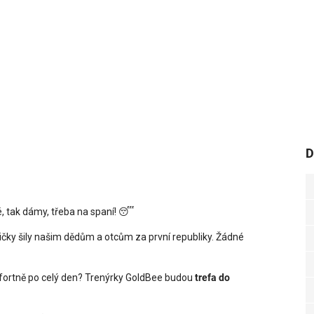
D
é, tak dámy, třeba na spaní! 😴
bičky šily našim dědům a otcům za první republiky. Žádné
omfortně po celý den? Trenýrky GoldBee budou
trefa do