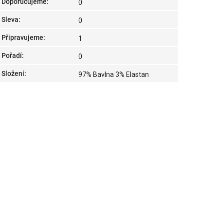
Doporučujeme
:
0
Sleva
:
0
Připravujeme
:
1
Pořadí
:
0
Složení
:
97% Bavlna 3% Elastan