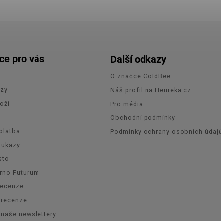
ce pro vás
Další odkazy
O značce GoldBee
azy
Náš profil na Heureka.cz
oží
Pro média
e
Obchodní podmínky
platba
Podmínky ochrany osobních údaj
oukazy
sto
Brno Futurum
recenze
orecenze
 naše newslettery