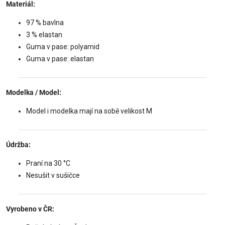
Materiál:
97 % bavlna
3 % elastan
Guma v pase: polyamid
Guma v pase: elastan
Modelka / Model:
Model i modelka mají na sobě velikost M
Údržba:
Praní na 30 °C
Nesušit v sušičce
Vyrobeno v ČR: