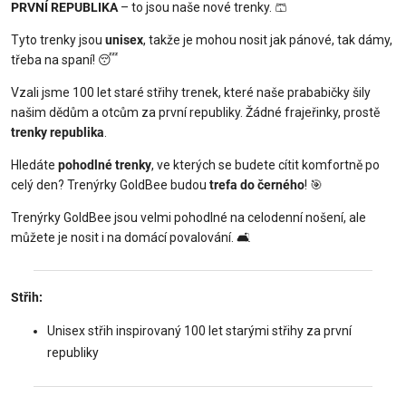
PRVNÍ REPUBLIKA
– to jsou naše nové trenky. 🩳
Tyto trenky jsou
unisex
, takže je mohou nosit jak pánové, tak dámy,
třeba na spaní! 😴
Vzali jsme 100 let staré střihy trenek, které naše prababičky šily
našim dědům a otcům za první republiky. Žádné frajeřinky, prostě
trenky republika
.
Hledáte
pohodlné trenky
, ve kterých se budete cítit komfortně po
celý den? Trenýrky GoldBee budou
trefa do černého
! 🎯
Trenýrky GoldBee jsou velmi pohodlné na celodenní nošení, ale
můžete je nosit i na domácí povalování. 🛋️
Střih:️
Unisex střih inspirovaný 100 let starými střihy za první
republiky