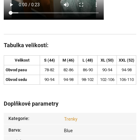
Tabulka velikostí:
Velikost
S (44)
M (46)
L (48)
XL (50)
XXL (52)
Obvod pasu
78-82
82-86
86-90
90-94
94-98
Obvod sedu
90-94
94-98
98-102
102-106
106-110
Doplňkové parametry
Kategorie
:
Trenky
Barva
:
Blue