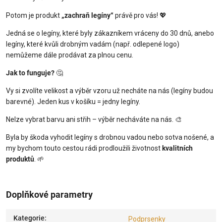
Potom je produkt
„zachraň legíny“
právě pro vás! 💖
Jedná se o legíny, které byly zákazníkem vráceny do 30 dnů, anebo
legíny, které kvůli drobným vadám (např. odlepené logo)
nemůžeme dále prodávat za plnou cenu.
Jak to funguje?
🤔
Vy si zvolíte velikost a výběr vzoru už necháte na nás (legíny budou
barevné). Jeden kus v košíku = jedny legíny.
Nelze vybrat barvu ani střih – výběr necháváte na nás. 🎨
Byla by škoda vyhodit legíny s drobnou vadou nebo sotva nošené, a
my bychom touto cestou rádi prodloužili životnost
kvalitních
produktů
. 🌱
Doplňkové parametry
Kategorie
:
Podprsenky