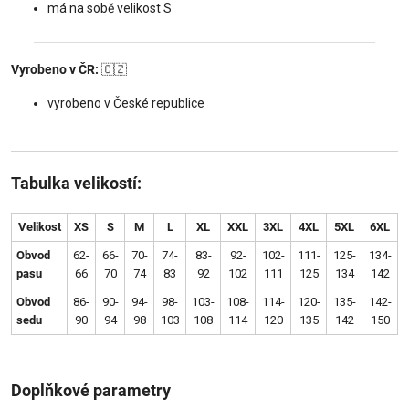
má na sobě velikost S
Vyrobeno v ČR:
🇨🇿
vyrobeno v České republice
Tabulka velikostí:
Velikost
XS
S
M
L
XL
XXL
3XL
4XL
5XL
6XL
Obvod
62-
66-
70-
74-
83-
92-
102-
111-
125-
134-
pasu
66
70
74
83
92
102
111
125
134
142
Obvod
86-
90-
94-
98-
103-
108-
114-
120-
135-
142-
sedu
90
94
98
103
108
114
120
135
142
150
Doplňkové parametry