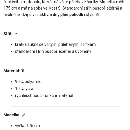
funkčního materiálu, která má všité přiléhavé šortky. Modelka měří
175 cm a má na sobě velikost S. Standardní střih působí ležérně a
uvolněně. Užij si v ní
aktivní dny plné pohodlí
i stylu
🌞
Střih:
✂
krátká sukně se všitými přiléhavými šortkami
standardní střih působí ležérně a uvolněně
Materiál:
🧵
90 % polyamid
10 % lycra
rychleschnoucí funkční materiál
Modelka:
📏
výška 175 cm