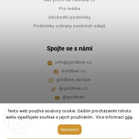
Pro média
Obchodní podmínky
Podmínky ochrany osobních údajů
Spojte se s námi
info
@
goldbee.cz
GoldBee.cz
goldbee_europe
@goldbee_cz
@goldbee
Pondělí - pátek
8:00-14:00
Tento web používá soubory cookie. Dalším procházením tohoto
webu vyjadřujete souhlas s jejich používáním.. Více informací
zde
.
Copyright 2026
GoldBee
. Všechna práva vyhrazena.
Nastavení
Upravit nastavení cookies