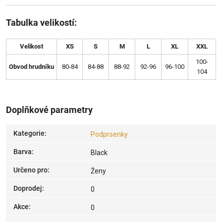
Tabulka velikostí:
Velikost
XS
S
M
L
XL
XXL
100-
Obvod hrudníku
80-84
84-88
88-92
92-96
96-100
104
Doplňkové parametry
Kategorie
:
Podprsenky
Barva
:
Black
Určeno pro
:
Ženy
Doprodej
:
0
Akce
:
0