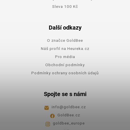
Sleva 100 Kč
Další odkazy
O značce GoldBee
Náš profil na Heureka.cz
Pro média
Obchodní podmínky
Podmínky ochrany osobních údajů
Spojte se s námi
info
@
goldbee.cz
GoldBee.cz
goldbee_europe