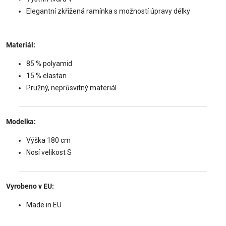
Elegantní zkřížená ramínka s možností úpravy délky
Materiál:
85 % polyamid
15 % elastan
Pružný, neprůsvitný materiál
Modelka:
Výška 180 cm
Nosí velikost S
Vyrobeno v EU:
Made in EU