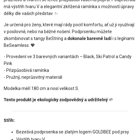
má výstřih tvaru V a elegantní zkřížená ramínka s možností úpravy
délky dle vašich představ. ✨
Je určená pro ženy, které mají rády pocit komfortu, ať už ji využívají
v posilovně, nebo na běžné nošení. Podprsenku můžete
zkombinovat s tangy BeString a
dokonale barevně ladí
i s legínami
BeSeamless. 💖
- Provedení ve 3 barevných variantách – Black, Ski Patrol a Candy
Pink
- Přizpůsobivá ramínka
- Pružný, neprůsvitný materiál
Modelka měří 180 cm a nosí velikost S.
Tento produkt je ekologicky zodpovědný a udržitelný
🌱
Střih:
Bezešvá podprsenka se zlatým logem GOLDBEE pod prsy
Výstřih tvaru V