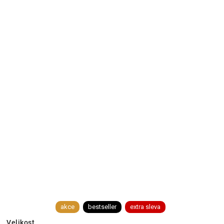
akce
bestseller
extra sleva
Velikost