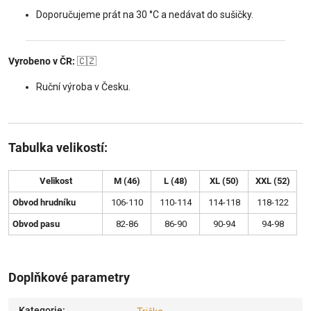
Doporučujeme prát na 30 °C a nedávat do sušičky.
Vyrobeno v ČR:
🇨🇿
Ruční výroba v Česku.
Tabulka velikostí:
Velikost
M (46)
L (48)
XL (50)
XXL (52)
Obvod hrudníku
106-110
110-114
114-118
118-122
Obvod pasu
82-86
86-90
90-94
94-98
Doplňkové parametry
Kategorie
: