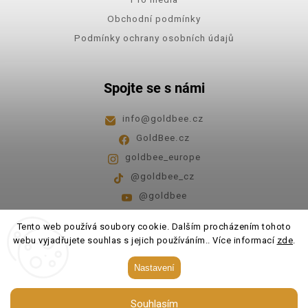
Obchodní podmínky
Podmínky ochrany osobních údajů
Spojte se s námi
info
@
goldbee.cz
GoldBee.cz
goldbee_europe
@goldbee_cz
@goldbee
Pondělí - pátek
8:00-14:00
Tento web používá soubory cookie. Dalším procházením tohoto
webu vyjadřujete souhlas s jejich používáním.. Více informací
zde
.
Copyright 2026
GoldBee
. Všechna práva vyhrazena.
Nastavení
Upravit nastavení cookies
Souhlasím
Vytvořil
Shoptet
| Design
Shoptak.cz.