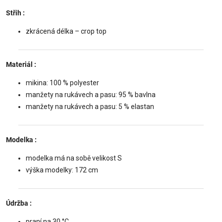
Střih
:
zkrácená délka – crop top
Materiál
:
mikina: 100 % polyester
manžety na rukávech a pasu: 95 % bavlna
manžety na rukávech a pasu: 5 % elastan
Modelka
:
modelka má na sobě velikost S
výška modelky: 172 cm
Údržba
:
praní na 30 °C