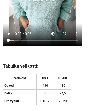
Tabulka velikostí:
Velikost
XS-L
XL-4XL
Obvod
136
186
Délka
86
94,5
Pro výšku
150-175
175-200