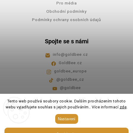
Pro média
Obchodní podmínky
Podmínky ochrany osobních údajů
Spojte se s námi
info
@
goldbee.cz
GoldBee.cz
goldbee_europe
@goldbee_cz
@goldbee
Pondělí - pátek
8:00-14:00
Tento web používá soubory cookie. Dalším procházením tohoto
webu vyjadřujete souhlas s jejich používáním.. Více informací
zde
.
Copyright 2026
GoldBee
. Všechna práva vyhrazena.
Nastavení
Upravit nastavení cookies