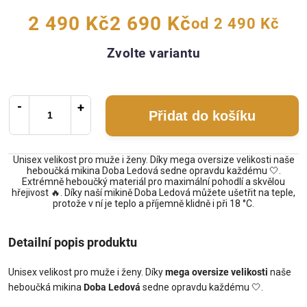
2 490 Kč
2 690 Kč
od
2 490 Kč
Zvolte variantu
Přidat do košíku
Unisex velikost pro muže i ženy. Díky mega oversize velikosti naše
heboučká mikina Doba Ledová sedne opravdu každému 🤍.
Extrémně heboučký materiál pro maximální pohodlí a skvělou
hřejivost 🔥. Díky naší mikině Doba Ledová můžete ušetřit na teple,
protože v ní je teplo a příjemně klidně i při 18 °C.
Detailní popis produktu
Unisex velikost pro muže i ženy. Díky
mega oversize velikosti
naše
heboučká mikina
Doba Ledová
sedne opravdu každému
🤍
.