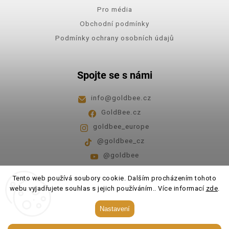
Pro média
Obchodní podmínky
Podmínky ochrany osobních údajů
Spojte se s námi
info
@
goldbee.cz
GoldBee.cz
goldbee_europe
@goldbee_cz
@goldbee
Pondělí - pátek
8:00-14:00
Tento web používá soubory cookie. Dalším procházením tohoto
webu vyjadřujete souhlas s jejich používáním.. Více informací
zde
.
Copyright 2026
GoldBee
. Všechna práva vyhrazena.
Nastavení
Upravit nastavení cookies