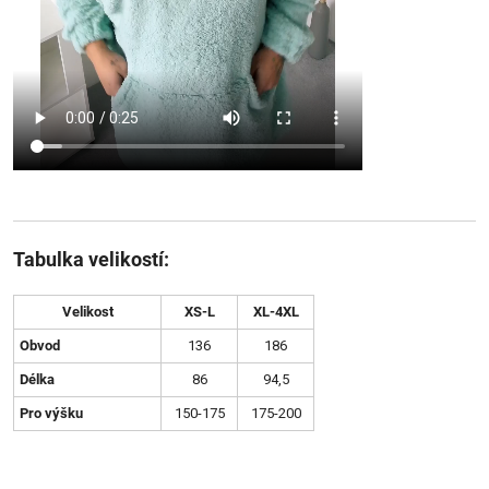
Tabulka velikostí:
Velikost
XS-L
XL-4XL
Obvod
136
186
Délka
86
94,5
Pro výšku
150-175
175-200