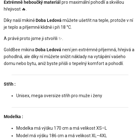
Extrémně heboučký materiál
pro maximální pohodlí a skvělou
hřejivost
🔥
.
Díky naší mikině
Doba Ledová
můžete ušetřit na teple, protože v ní
je teplo a příjemně klidně i při 18 °C.
A právě proto jsme ji stvořili
✨
.
GoldBee mikina
Doba Ledová
není jen extrémně příjemná, hřejivá a
pohodlná, ale díky ní můžete snížit náklady na vytápění vašeho
domu nebo bytu, aniž byste přišli o tepelný komfort a pohodlí.
Střih
:
Unisex, mega oversize střih pro muže i ženy
Modelka
:
Modelka má výšku 170 cm a má velikost XS–L
Model má výšku 186 cm a má velikost XL–4XL